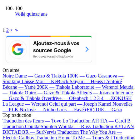
100
Voilà quinze ans
1
2
On aime
Notre Dame —
Gazo & Tiakola
100K —
Gazo
Casanova —
Soolking
Laisse Moi —
KeBlack
Saiyan —
Heuss L'enfoiré
Bécane —
Yamê
200K —
Tiakola
Laboratoire —
Werenoi
Meuda
—
Tiakola
Outro —
Gazo & Tiakola
Ailleurs —
Josman
Interlude
—
Gazo & Tiakola
Overdrive —
Ofenbach
1 2 3 4 —
ZOKUSH
La League —
Werenoi
Celui qui part —
Joseph Kamel
Nouvelles
—
PLK
No love —
Ninho
Urus —
Favé (FR)
DIE —
Gazo
Top traduction
Traduction des fleurs —
Tove Lo
Traduction AH HA —
Cardi B
Traduction Coulda Shoulda Woulda —
Russ
Traduction KYLIAN
DICTADOR —
SurNervis
Traduction The Way You Are —
Electric Callboy
Traduction Home To Me —
Tones & I
Traduction