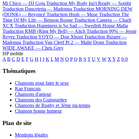
Mi Chico —
DJ Goja
Traduction My Body Isn't Ready —
Sombr
Traduction Danceteria —
Madonna
Traduction MORNING DEW
(DONK) —
Beyoncé
Traduction Hush —
Muse
Traduction The
Time Of My Life —
Benson Boone
Traduction Camera —
Charli
XCX
Traduction Happiness is So Sad —
Swedish House Mafia
Traduction RMB (Ring My Bell) —
Aitch
Traduction 99% —
Jessie
Reyez
Traduction YOYO —
Don Xhoni
Traduction Bizarre —
Madonna
Traduction Van Cleef Pt 2 —
Malie Donn
Traduction
WIDE AWAKE —
Chris Grey
HP mobile
A
B
C
D
E
F
G
H
I
J
K
L
M
N
O
P
Q
R
S
T
U
V
W
X
Y
Z
0-9
Thématiques
Chansons pour faire le sexe
Rap Français
Chansons d'amour
Chansons des Guinguettes
Chansons de Rugby et 3ème mi-temps
Chanson bonne humeur
Plan de site
Mentions légales