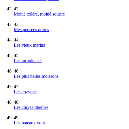
42
Moitié colère, moitié sourire
43
Mes pensées noires
44
Les vieux marins
45
Les turbulences
46
Les plus belles moissons
47
Les enzymes
48
Les chrysanthèmes
49
Les bateaux vont