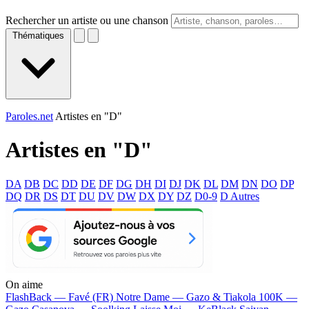
Rechercher un artiste ou une chanson
Thématiques
Paroles.net
Artistes en "D"
Artistes en "
D
"
DA
DB
DC
DD
DE
DF
DG
DH
DI
DJ
DK
DL
DM
DN
DO
DP
DQ
DR
DS
DT
DU
DV
DW
DX
DY
DZ
D0-9
D Autres
On aime
FlashBack —
Favé (FR)
Notre Dame —
Gazo & Tiakola
100K —