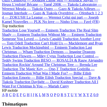
Gazo
Casanova —
Soolking
Laisse Moi —
KeBlack
Saiyan —
Heuss L'enfoiré
Bécane —
Yamê
200K —
Tiakola
Laboratoire —
Werenoi
Meuda —
Tiakola
Outro —
Gazo & Tiakola
Ailleurs —
Josman
Interlude —
Gazo & Tiakola
Overdrive —
Ofenbach
1 2 3
4 —
ZOKUSH
La League —
Werenoi
Celui qui part —
Joseph
Kamel
Nouvelles —
PLK
No love —
Ninho
Urus —
Favé (FR)
Top traduction
Traduction Lose Yourself —
Eminem
Traduction The Real Slim
Shady —
Eminem
Traduction Without Me —
Eminem
Traduction
Someone You Loved —
Lewis Capaldi
Traduction Another Love
—
Tom Odell
Traduction Can't Hold Us —
Macklemore and Ryan
Lewis
Traduction Mockingbird —
Eminem
Traduction Last
Christmas —
Wham
Traduction Demons —
Imagine Dragons
Traduction Flowers —
Miley Cyrus
Traduction Lose Control —
Teddy Swims
Traduction BESO —
ROSALÍA & Rauw Alejandro
Traduction Rockin' Around The Christmas Tree —
Brenda Lee
Traduction The Magic Key —
One-T
Traduction Godzilla —
Eminem
Traduction What Was I Made For? —
Billie Eilish
Traduction Emorio —
Billie Eilish
Traduction Special —
Dave &
Tiakola
Traduction Daylight —
David Kushner
Traduction All I
Want For Christmas Is You —
Mariah Carey
HP mobile
A
B
C
D
E
F
G
H
I
J
K
L
M
N
O
P
Q
R
S
T
U
V
W
X
Y
Z
0-9
Thématiques