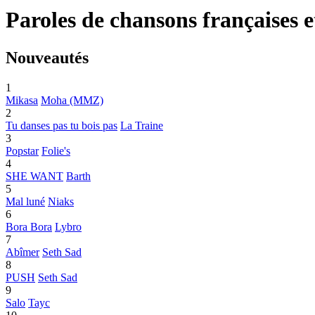
Paroles de
chansons
françaises e
Nouveautés
1
Mikasa
Moha (MMZ)
2
Tu danses pas tu bois pas
La Traine
3
Popstar
Folie's
4
SHE WANT
Barth
5
Mal luné
Niaks
6
Bora Bora
Lybro
7
Abîmer
Seth Sad
8
PUSH
Seth Sad
9
Salo
Tayc