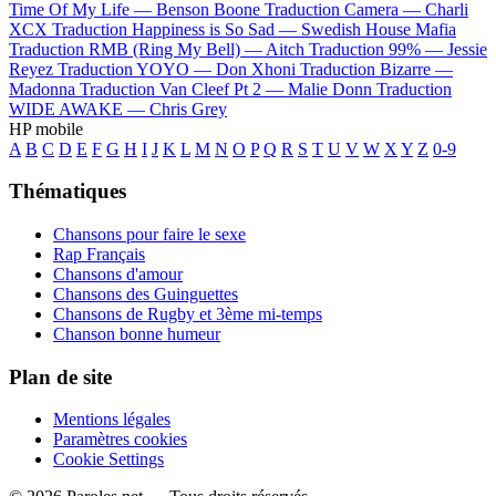
Time Of My Life —
Benson Boone
Traduction Camera —
Charli
XCX
Traduction Happiness is So Sad —
Swedish House Mafia
Traduction RMB (Ring My Bell) —
Aitch
Traduction 99% —
Jessie
Reyez
Traduction YOYO —
Don Xhoni
Traduction Bizarre —
Madonna
Traduction Van Cleef Pt 2 —
Malie Donn
Traduction
WIDE AWAKE —
Chris Grey
HP mobile
A
B
C
D
E
F
G
H
I
J
K
L
M
N
O
P
Q
R
S
T
U
V
W
X
Y
Z
0-9
Thématiques
Chansons pour faire le sexe
Rap Français
Chansons d'amour
Chansons des Guinguettes
Chansons de Rugby et 3ème mi-temps
Chanson bonne humeur
Plan de site
Mentions légales
Paramètres cookies
Cookie Settings