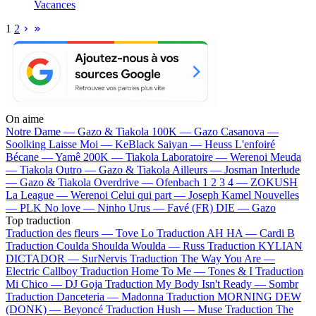
Vacances
1
2
On aime
Notre Dame —
Gazo & Tiakola
100K —
Gazo
Casanova —
Soolking
Laisse Moi —
KeBlack
Saiyan —
Heuss L'enfoiré
Bécane —
Yamê
200K —
Tiakola
Laboratoire —
Werenoi
Meuda
—
Tiakola
Outro —
Gazo & Tiakola
Ailleurs —
Josman
Interlude
—
Gazo & Tiakola
Overdrive —
Ofenbach
1 2 3 4 —
ZOKUSH
La League —
Werenoi
Celui qui part —
Joseph Kamel
Nouvelles
—
PLK
No love —
Ninho
Urus —
Favé (FR)
DIE —
Gazo
Top traduction
Traduction des fleurs —
Tove Lo
Traduction AH HA —
Cardi B
Traduction Coulda Shoulda Woulda —
Russ
Traduction KYLIAN
DICTADOR —
SurNervis
Traduction The Way You Are —
Electric Callboy
Traduction Home To Me —
Tones & I
Traduction
Mi Chico —
DJ Goja
Traduction My Body Isn't Ready —
Sombr
Traduction Danceteria —
Madonna
Traduction MORNING DEW
(DONK) —
Beyoncé
Traduction Hush —
Muse
Traduction The