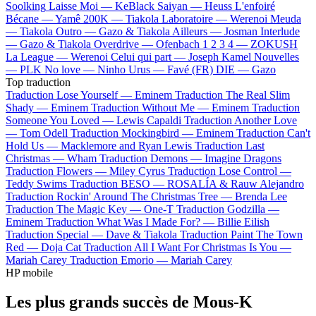
Soolking
Laisse Moi —
KeBlack
Saiyan —
Heuss L'enfoiré
Bécane —
Yamê
200K —
Tiakola
Laboratoire —
Werenoi
Meuda
—
Tiakola
Outro —
Gazo & Tiakola
Ailleurs —
Josman
Interlude
—
Gazo & Tiakola
Overdrive —
Ofenbach
1 2 3 4 —
ZOKUSH
La League —
Werenoi
Celui qui part —
Joseph Kamel
Nouvelles
—
PLK
No love —
Ninho
Urus —
Favé (FR)
DIE —
Gazo
Top traduction
Traduction Lose Yourself —
Eminem
Traduction The Real Slim
Shady —
Eminem
Traduction Without Me —
Eminem
Traduction
Someone You Loved —
Lewis Capaldi
Traduction Another Love
—
Tom Odell
Traduction Mockingbird —
Eminem
Traduction Can't
Hold Us —
Macklemore and Ryan Lewis
Traduction Last
Christmas —
Wham
Traduction Demons —
Imagine Dragons
Traduction Flowers —
Miley Cyrus
Traduction Lose Control —
Teddy Swims
Traduction BESO —
ROSALÍA & Rauw Alejandro
Traduction Rockin' Around The Christmas Tree —
Brenda Lee
Traduction The Magic Key —
One-T
Traduction Godzilla —
Eminem
Traduction What Was I Made For? —
Billie Eilish
Traduction Special —
Dave & Tiakola
Traduction Paint The Town
Red —
Doja Cat
Traduction All I Want For Christmas Is You —
Mariah Carey
Traduction Emorio —
Mariah Carey
HP mobile
Les plus grands succès de Mous-K