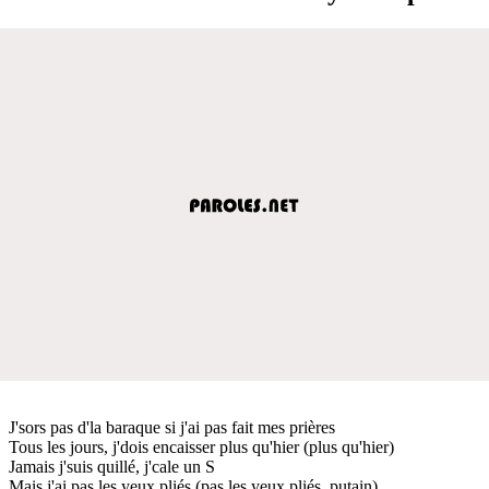
J'sors pas d'la baraque si j'ai pas fait mes prières
Tous les jours, j'dois encaisser plus qu'hier (plus qu'hier)
Jamais j'suis quillé, j'cale un S
Mais j'ai pas les yeux pliés (pas les yeux pliés, putain)