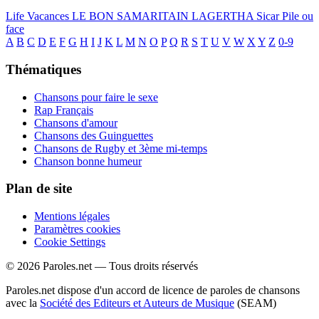
Life
Vacances
LE BON SAMARITAIN
LAGERTHA
Sicar
Pile ou
face
A
B
C
D
E
F
G
H
I
J
K
L
M
N
O
P
Q
R
S
T
U
V
W
X
Y
Z
0-9
Thématiques
Chansons pour faire le sexe
Rap Français
Chansons d'amour
Chansons des Guinguettes
Chansons de Rugby et 3ème mi-temps
Chanson bonne humeur
Plan de site
Mentions légales
Paramètres cookies
Cookie Settings
© 2026 Paroles.net — Tous droits réservés
Paroles.net dispose d'un accord de licence de paroles de chansons
avec la
Société des Editeurs et Auteurs de Musique
(SEAM)