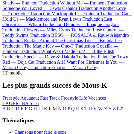
Shady —
Eminem
Traduction Without Me —
Eminem
Traduction
Someone You Loved —
Lewis Capaldi
Traduction Another Love
—
Tom Odell
Traduction Mockingbird —
Eminem
Traduction Can't
Hold Us —
Macklemore and Ryan Lewis
Traduction Last
Christmas —
Wham
Traduction Demons —
Imagine Dragons
Traduction Flowers —
Miley Cyrus
Traduction Lose Control —
Teddy Swims
Traduction BESO —
ROSALÍA & Rauw Alejandro
Traduction Rockin' Around The Christmas Tree —
Brenda Lee
Traduction The Magic Key —
One-T
Traduction Godzilla —
Eminem
Traduction What Was I Made For? —
Billie Eilish
Traduction Special —
Dave & Tiakola
Traduction Paint The Town
Red —
Doja Cat
Traduction All I Want For Christmas Is You —
Mariah Carey
Traduction Emorio —
Mariah Carey
HP mobile
Les plus grands succès de Mous-K
Freestyle Aquanaut
Fast Track Freestyle
Life
Vacances
LAGERTHA
Sicar
A
B
C
D
E
F
G
H
I
J
K
L
M
N
O
P
Q
R
S
T
U
V
W
X
Y
Z
0-9
Thématiques
Chansons pour faire le sexe