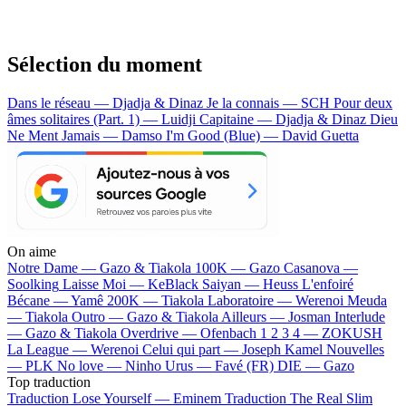
Sélection du moment
Dans le réseau — Djadja & Dinaz
Je la connais — SCH
Pour deux
âmes solitaires (Part. 1) — Luidji
Capitaine — Djadja & Dinaz
Dieu
Ne Ment Jamais — Damso
I'm Good (Blue) — David Guetta
On aime
Notre Dame —
Gazo & Tiakola
100K —
Gazo
Casanova —
Soolking
Laisse Moi —
KeBlack
Saiyan —
Heuss L'enfoiré
Bécane —
Yamê
200K —
Tiakola
Laboratoire —
Werenoi
Meuda
—
Tiakola
Outro —
Gazo & Tiakola
Ailleurs —
Josman
Interlude
—
Gazo & Tiakola
Overdrive —
Ofenbach
1 2 3 4 —
ZOKUSH
La League —
Werenoi
Celui qui part —
Joseph Kamel
Nouvelles
—
PLK
No love —
Ninho
Urus —
Favé (FR)
DIE —
Gazo
Top traduction
Traduction Lose Yourself —
Eminem
Traduction The Real Slim