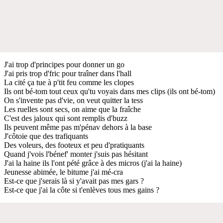
J'ai trop d'principes pour donner un go
J'ai pris trop d'fric pour traîner dans l'hall
La cité ça tue à p'tit feu comme les clopes
Ils ont bé-tom tout ceux qu'tu voyais dans mes clips (ils ont bé-tom)
On s'invente pas d'vie, on veut quitter la tess
Les ruelles sont secs, on aime que la fraîche
C'est des jaloux qui sont remplis d'buzz
Ils peuvent même pas m'pénav dehors à la base
J'côtoie que des trafiquants
Des voleurs, des footeux et peu d'pratiquants
Quand j'vois l'bénef' monter j'suis pas hésitant
J'ai la haine ils l'ont pété grâce à des micros (j'ai la haine)
Jeunesse abimée, le bitume j'ai mé-cra
Est-ce que j'serais là si y'avait pas mes gars ?
Est-ce que j'ai la côte si t'enlèves tous mes gains ?