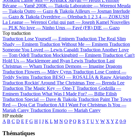
Soolking
Laisse Moi —
KeBlack
Saiyan —
Heuss L'enfoiré
Bécane —
Yamê
200K —
Tiakola
Laboratoire —
Werenoi
Meuda
—
Tiakola
Outro —
Gazo & Tiakola
Ailleurs —
Josman
Interlude
—
Gazo & Tiakola
Overdrive —
Ofenbach
1 2 3 4 —
ZOKUSH
La League —
Werenoi
Celui qui part —
Joseph Kamel
Nouvelles
—
PLK
No love —
Ninho
Urus —
Favé (FR)
DIE —
Gazo
Top traduction
Traduction Lose Yourself —
Eminem
Traduction The Real Slim
Shady —
Eminem
Traduction Without Me —
Eminem
Traduction
Someone You Loved —
Lewis Capaldi
Traduction Another Love
—
Tom Odell
Traduction Mockingbird —
Eminem
Traduction Can't
Hold Us —
Macklemore and Ryan Lewis
Traduction Last
Christmas —
Wham
Traduction Demons —
Imagine Dragons
Traduction Flowers —
Miley Cyrus
Traduction Lose Control —
Teddy Swims
Traduction BESO —
ROSALÍA & Rauw Alejandro
Traduction Rockin' Around The Christmas Tree —
Brenda Lee
Traduction The Magic Key —
One-T
Traduction Godzilla —
Eminem
Traduction What Was I Made For? —
Billie Eilish
Traduction Special —
Dave & Tiakola
Traduction Paint The Town
Red —
Doja Cat
Traduction All I Want For Christmas Is You —
Mariah Carey
Traduction Emorio —
Mariah Carey
HP mobile
A
B
C
D
E
F
G
H
I
J
K
L
M
N
O
P
Q
R
S
T
U
V
W
X
Y
Z
0-9
Thématiques