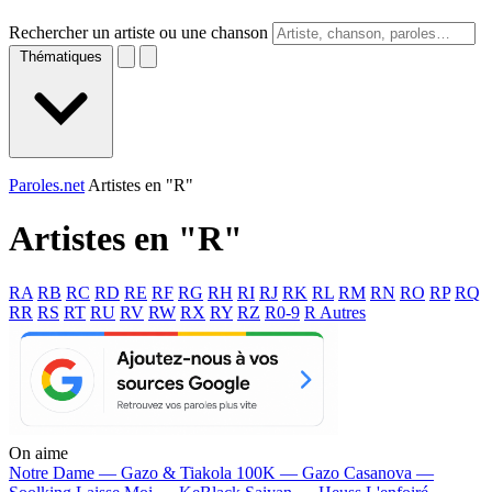
Rechercher un artiste ou une chanson
Thématiques
Paroles.net
Artistes en "R"
Artistes en "
R
"
RA
RB
RC
RD
RE
RF
RG
RH
RI
RJ
RK
RL
RM
RN
RO
RP
RQ
RR
RS
RT
RU
RV
RW
RX
RY
RZ
R0-9
R Autres
On aime
Notre Dame —
Gazo & Tiakola
100K —
Gazo
Casanova —