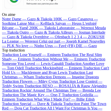
On aime
Notre Dame —
Gazo & Tiakola
100K —
Gazo
Casanova —
Soolking
Laisse Moi —
KeBlack
Saiyan —
Heuss L'enfoiré
Bécane —
Yamê
200K —
Tiakola
Laboratoire —
Werenoi
Meuda
—
Tiakola
Outro —
Gazo & Tiakola
Ailleurs —
Josman
Interlude
—
Gazo & Tiakola
Overdrive —
Ofenbach
1 2 3 4 —
ZOKUSH
La League —
Werenoi
Celui qui part —
Joseph Kamel
Nouvelles
—
PLK
No love —
Ninho
Urus —
Favé (FR)
DIE —
Gazo
Top traduction
Traduction Lose Yourself —
Eminem
Traduction The Real Slim
Shady —
Eminem
Traduction Without Me —
Eminem
Traduction
Someone You Loved —
Lewis Capaldi
Traduction Another Love
—
Tom Odell
Traduction Mockingbird —
Eminem
Traduction Can't
Hold Us —
Macklemore and Ryan Lewis
Traduction Last
Christmas —
Wham
Traduction Demons —
Imagine Dragons
Traduction Flowers —
Miley Cyrus
Traduction Lose Control —
Teddy Swims
Traduction BESO —
ROSALÍA & Rauw Alejandro
Traduction Rockin' Around The Christmas Tree —
Brenda Lee
Traduction The Magic Key —
One-T
Traduction Godzilla —
Eminem
Traduction What Was I Made For? —
Billie Eilish
Traduction Special —
Dave & Tiakola
Traduction Paint The Town
Red —
Doja Cat
Traduction All I Want For Christmas Is You —