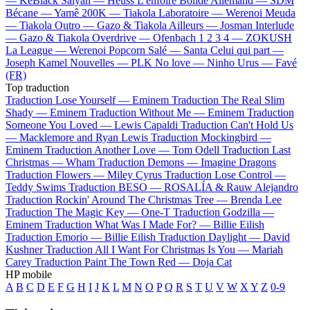
—
KeBlack
Saiyan —
Heuss L'enfoiré
Bolide Allemand —
SDM
Bécane —
Yamê
200K —
Tiakola
Laboratoire —
Werenoi
Meuda
—
Tiakola
Outro —
Gazo & Tiakola
Ailleurs —
Josman
Interlude
—
Gazo & Tiakola
Overdrive —
Ofenbach
1 2 3 4 —
ZOKUSH
La League —
Werenoi
Popcorn Salé —
Santa
Celui qui part —
Joseph Kamel
Nouvelles —
PLK
No love —
Ninho
Urus —
Favé
(FR)
Top traduction
Traduction Lose Yourself —
Eminem
Traduction The Real Slim
Shady —
Eminem
Traduction Without Me —
Eminem
Traduction
Someone You Loved —
Lewis Capaldi
Traduction Can't Hold Us
—
Macklemore and Ryan Lewis
Traduction Mockingbird —
Eminem
Traduction Another Love —
Tom Odell
Traduction Last
Christmas —
Wham
Traduction Demons —
Imagine Dragons
Traduction Flowers —
Miley Cyrus
Traduction Lose Control —
Teddy Swims
Traduction BESO —
ROSALÍA & Rauw Alejandro
Traduction Rockin' Around The Christmas Tree —
Brenda Lee
Traduction The Magic Key —
One-T
Traduction Godzilla —
Eminem
Traduction What Was I Made For? —
Billie Eilish
Traduction Emorio —
Billie Eilish
Traduction Daylight —
David
Kushner
Traduction All I Want For Christmas Is You —
Mariah
Carey
Traduction Paint The Town Red —
Doja Cat
HP mobile
A
B
C
D
E
F
G
H
I
J
K
L
M
N
O
P
Q
R
S
T
U
V
W
X
Y
Z
0-9