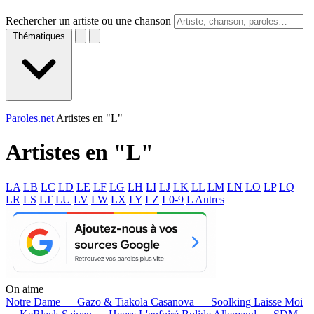
Rechercher un artiste ou une chanson
Thématiques
Paroles.net
Artistes en "L"
Artistes en "
L
"
LA
LB
LC
LD
LE
LF
LG
LH
LI
LJ
LK
LL
LM
LN
LO
LP
LQ
LR
LS
LT
LU
LV
LW
LX
LY
LZ
L0-9
L Autres
On aime
Notre Dame —
Gazo & Tiakola
Casanova —
Soolking
Laisse Moi