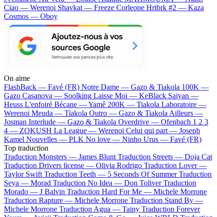
Ciao — Werenoi
Shavkat — Freeze Corleone
Hrtbrk #2 — Kaza
Cosmos — Oboy
On aime
FlashBack —
Favé (FR)
Notre Dame —
Gazo & Tiakola
100K —
Gazo
Casanova —
Soolking
Laisse Moi —
KeBlack
Saiyan —
Heuss L'enfoiré
Bécane —
Yamê
200K —
Tiakola
Laboratoire —
Werenoi
Meuda —
Tiakola
Outro —
Gazo & Tiakola
Ailleurs —
Josman
Interlude —
Gazo & Tiakola
Overdrive —
Ofenbach
1 2 3
4 —
ZOKUSH
La League —
Werenoi
Celui qui part —
Joseph
Kamel
Nouvelles —
PLK
No love —
Ninho
Urus —
Favé (FR)
Top traduction
Traduction Monsters —
James Blunt
Traduction Streets —
Doja Cat
Traduction Drivers license —
Olivia Rodrigo
Traduction Lover —
Taylor Swift
Traduction Teeth —
5 Seconds Of Summer
Traduction
Seya —
Morad
Traduction No Idea —
Don Toliver
Traduction
Morado —
J Balvin
Traduction Hard For Me —
Michele Morrone
Traduction Rapture —
Michele Morrone
Traduction Stand By —
Michele Morrone
Traduction Agua —
Tainy
Traduction Forever