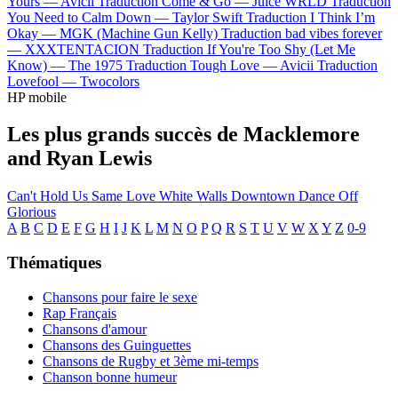
Yours —
Avicii
Traduction Come & Go —
Juice WRLD
Traduction
You Need to Calm Down —
Taylor Swift
Traduction I Think I’m
Okay —
MGK (Machine Gun Kelly)
Traduction bad vibes forever
—
XXXTENTACION
Traduction If You're Too Shy (Let Me
Know) —
The 1975
Traduction Tough Love —
Avicii
Traduction
Lovefool —
Twocolors
HP mobile
Les plus grands succès de Macklemore
and Ryan Lewis
Can't Hold Us
Same Love
White Walls
Downtown
Dance Off
Glorious
A
B
C
D
E
F
G
H
I
J
K
L
M
N
O
P
Q
R
S
T
U
V
W
X
Y
Z
0-9
Thématiques
Chansons pour faire le sexe
Rap Français
Chansons d'amour
Chansons des Guinguettes
Chansons de Rugby et 3ème mi-temps
Chanson bonne humeur