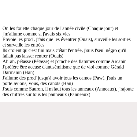
On les fouette chaque jour de l'année civile (Chaque jour) et
j'm'allume comme si j'avais six vies
Envoie les prod', j'fais que les éventrer (Ouais), surveille les sorties
et surveille les entrées
Ils croient qu'c'est fini mais c'était l'entrée, j'suis l'seul négro qu'il
fallait pas laisser rentrer (Ouais)
Ah-ah, pétasse (Pétasse) et j'crache des flammes comme Arcanin
J'préfère être accusé d'antisémitisme que de viol comme Gérald
Darmanin (Han)
J'allume des prod' jusqu'à avoir tous les camos (Paw), j'suis un
porte-avions, vous, des canots (Han)
J'suis comme Sauron, il m'faut tous les anneaux (Anneaux), j'rajoute
des chiffres sur tous les panneaux (Panneaux)