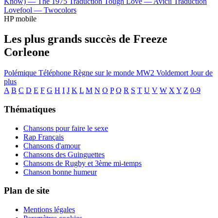
Know) —
The 1975
Traduction Tough Love —
Avicii
Traduction
Lovefool —
Twocolors
HP mobile
Les plus grands succès de Freeze
Corleone
Polémique
Téléphone
Règne sur le monde
MW2
Voldemort
Jour de
plus
A
B
C
D
E
F
G
H
I
J
K
L
M
N
O
P
Q
R
S
T
U
V
W
X
Y
Z
0-9
Thématiques
Chansons pour faire le sexe
Rap Français
Chansons d'amour
Chansons des Guinguettes
Chansons de Rugby et 3ème mi-temps
Chanson bonne humeur
Plan de site
Mentions légales