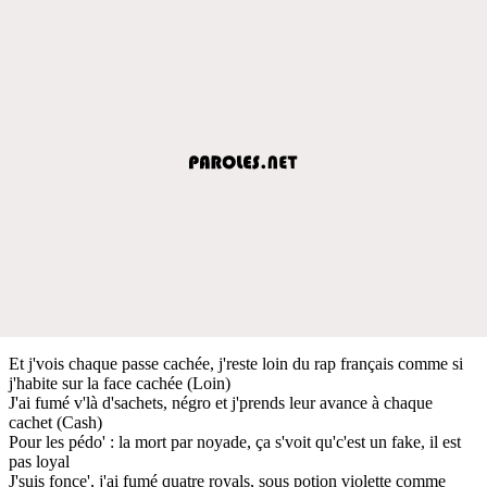
Et j'vois chaque passe cachée, j'reste loin du rap français comme si
j'habite sur la face cachée (Loin)
J'ai fumé v'là d'sachets, négro et j'prends leur avance à chaque
cachet (Cash)
Pour les pédo' : la mort par noyade, ça s'voit qu'c'est un fake, il est
pas loyal
J'suis fonce', j'ai fumé quatre royals, sous potion violette comme