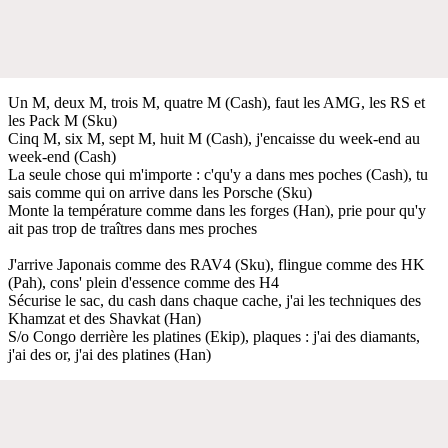
Un M, deux M, trois M, quatre M (Cash), faut les AMG, les RS et
les Pack M (Sku)
Cinq M, six M, sept M, huit M (Cash), j'encaisse du week-end au
week-end (Cash)
La seule chose qui m'importe : c'qu'y a dans mes poches (Cash), tu
sais comme qui on arrive dans les Porsche (Sku)
Monte la température comme dans les forges (Han), prie pour qu'y
ait pas trop de traîtres dans mes proches
J'arrive Japonais comme des RAV4 (Sku), flingue comme des HK
(Pah), cons' plein d'essence comme des H4
Sécurise le sac, du cash dans chaque cache, j'ai les techniques des
Khamzat et des Shavkat (Han)
S/o Congo derrière les platines (Ekip), plaques : j'ai des diamants,
j'ai des or, j'ai des platines (Han)