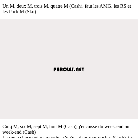
Un M, deux M, trois M, quatre M (Cash), faut les AMG, les RS et
les Pack M (Sku)
Cinq M, six M, sept M, huit M (Cash), j'encaisse du week-end au
week-end (Cash)
La seule chose qui m'importe : c'qu'y a dans mes poches (Cash), tu