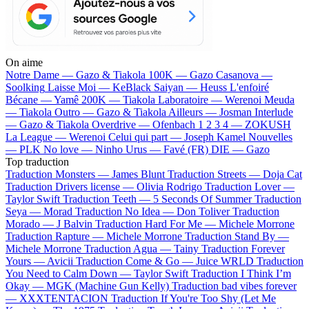
On aime
Notre Dame —
Gazo & Tiakola
100K —
Gazo
Casanova —
Soolking
Laisse Moi —
KeBlack
Saiyan —
Heuss L'enfoiré
Bécane —
Yamê
200K —
Tiakola
Laboratoire —
Werenoi
Meuda
—
Tiakola
Outro —
Gazo & Tiakola
Ailleurs —
Josman
Interlude
—
Gazo & Tiakola
Overdrive —
Ofenbach
1 2 3 4 —
ZOKUSH
La League —
Werenoi
Celui qui part —
Joseph Kamel
Nouvelles
—
PLK
No love —
Ninho
Urus —
Favé (FR)
DIE —
Gazo
Top traduction
Traduction Monsters —
James Blunt
Traduction Streets —
Doja Cat
Traduction Drivers license —
Olivia Rodrigo
Traduction Lover —
Taylor Swift
Traduction Teeth —
5 Seconds Of Summer
Traduction
Seya —
Morad
Traduction No Idea —
Don Toliver
Traduction
Morado —
J Balvin
Traduction Hard For Me —
Michele Morrone
Traduction Rapture —
Michele Morrone
Traduction Stand By —
Michele Morrone
Traduction Agua —
Tainy
Traduction Forever
Yours —
Avicii
Traduction Come & Go —
Juice WRLD
Traduction
You Need to Calm Down —
Taylor Swift
Traduction I Think I’m
Okay —
MGK (Machine Gun Kelly)
Traduction bad vibes forever
—
XXXTENTACION
Traduction If You're Too Shy (Let Me