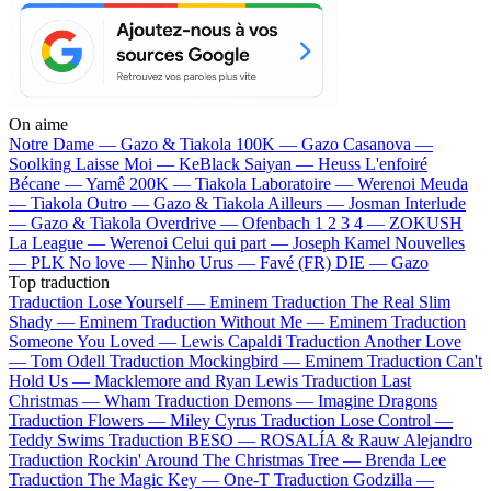
On aime
Notre Dame —
Gazo & Tiakola
100K —
Gazo
Casanova —
Soolking
Laisse Moi —
KeBlack
Saiyan —
Heuss L'enfoiré
Bécane —
Yamê
200K —
Tiakola
Laboratoire —
Werenoi
Meuda
—
Tiakola
Outro —
Gazo & Tiakola
Ailleurs —
Josman
Interlude
—
Gazo & Tiakola
Overdrive —
Ofenbach
1 2 3 4 —
ZOKUSH
La League —
Werenoi
Celui qui part —
Joseph Kamel
Nouvelles
—
PLK
No love —
Ninho
Urus —
Favé (FR)
DIE —
Gazo
Top traduction
Traduction Lose Yourself —
Eminem
Traduction The Real Slim
Shady —
Eminem
Traduction Without Me —
Eminem
Traduction
Someone You Loved —
Lewis Capaldi
Traduction Another Love
—
Tom Odell
Traduction Mockingbird —
Eminem
Traduction Can't
Hold Us —
Macklemore and Ryan Lewis
Traduction Last
Christmas —
Wham
Traduction Demons —
Imagine Dragons
Traduction Flowers —
Miley Cyrus
Traduction Lose Control —
Teddy Swims
Traduction BESO —
ROSALÍA & Rauw Alejandro
Traduction Rockin' Around The Christmas Tree —
Brenda Lee
Traduction The Magic Key —
One-T
Traduction Godzilla —