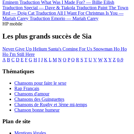
Eminem
Traduction What Was I Made For? —
Billie Eilish
Traduction Special —
Dave & Tiakola
Traduction Paint The Town
Red —
Doja Cat
Traduction All I Want For Christmas Is You —
Mariah Carey
Traduction Emorio —
Mariah Carey
HP mobile
Les plus grands succès de Sia
Never Give Up
Helium
Santa's Coming For Us
Snowman
Ho Ho
Ho
I'm Still Here
A
B
C
D
E
F
G
H
I
J
K
L
M
N
O
P
Q
R
S
T
U
V
W
X
Y
Z
0-9
Thématiques
Chansons pour faire le sexe
Rap Français
Chansons d'amour
Chansons des Guinguettes
Chansons de Rugby et 3ème mi-temps
Chanson bonne humeur
Plan de site
Mentions légales