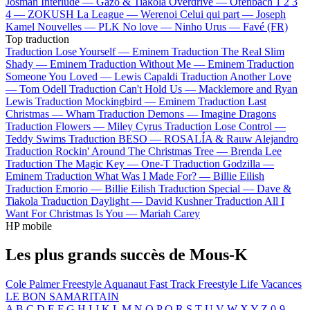
Josman
Interlude —
Gazo & Tiakola
Overdrive —
Ofenbach
1 2 3
4 —
ZOKUSH
La League —
Werenoi
Celui qui part —
Joseph
Kamel
Nouvelles —
PLK
No love —
Ninho
Urus —
Favé (FR)
Top traduction
Traduction Lose Yourself —
Eminem
Traduction The Real Slim
Shady —
Eminem
Traduction Without Me —
Eminem
Traduction
Someone You Loved —
Lewis Capaldi
Traduction Another Love
—
Tom Odell
Traduction Can't Hold Us —
Macklemore and Ryan
Lewis
Traduction Mockingbird —
Eminem
Traduction Last
Christmas —
Wham
Traduction Demons —
Imagine Dragons
Traduction Flowers —
Miley Cyrus
Traduction Lose Control —
Teddy Swims
Traduction BESO —
ROSALÍA & Rauw Alejandro
Traduction Rockin' Around The Christmas Tree —
Brenda Lee
Traduction The Magic Key —
One-T
Traduction Godzilla —
Eminem
Traduction What Was I Made For? —
Billie Eilish
Traduction Emorio —
Billie Eilish
Traduction Special —
Dave &
Tiakola
Traduction Daylight —
David Kushner
Traduction All I
Want For Christmas Is You —
Mariah Carey
HP mobile
Les plus grands succès de Mous-K
Cole Palmer
Freestyle Aquanaut
Fast Track Freestyle
Life
Vacances
LE BON SAMARITAIN
A
B
C
D
E
F
G
H
I
J
K
L
M
N
O
P
Q
R
S
T
U
V
W
X
Y
Z
0-9