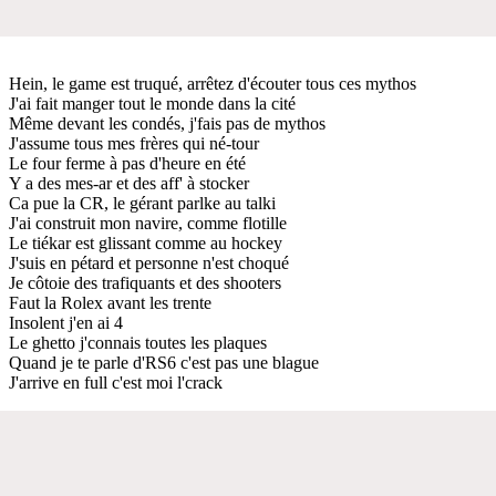
Hein, le game est truqué, arrêtez d'écouter tous ces mythos
J'ai fait manger tout le monde dans la cité
Même devant les condés, j'fais pas de mythos
J'assume tous mes frères qui né-tour
Le four ferme à pas d'heure en été
Y a des mes-ar et des aff' à stocker
Ca pue la CR, le gérant parlke au talki
J'ai construit mon navire, comme flotille
Le tiékar est glissant comme au hockey
J'suis en pétard et personne n'est choqué
Je côtoie des trafiquants et des shooters
Faut la Rolex avant les trente
Insolent j'en ai 4
Le ghetto j'connais toutes les plaques
Quand je te parle d'RS6 c'est pas une blague
J'arrive en full c'est moi l'crack