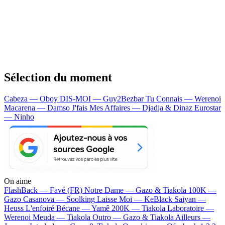
Sélection du moment
Cabeza — Oboy
DIS-MOI — Guy2Bezbar
Tu Connais — Werenoi
Macarena — Damso
J'fais Mes Affaires — Djadja & Dinaz
Eurostar
— Ninho
On aime
FlashBack —
Favé (FR)
Notre Dame —
Gazo & Tiakola
100K —
Gazo
Casanova —
Soolking
Laisse Moi —
KeBlack
Saiyan —
Heuss L'enfoiré
Bécane —
Yamê
200K —
Tiakola
Laboratoire —
Werenoi
Meuda —
Tiakola
Outro —
Gazo & Tiakola
Ailleurs —