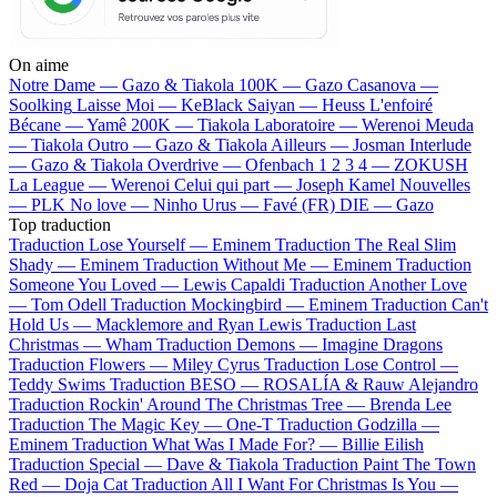
On aime
Notre Dame —
Gazo & Tiakola
100K —
Gazo
Casanova —
Soolking
Laisse Moi —
KeBlack
Saiyan —
Heuss L'enfoiré
Bécane —
Yamê
200K —
Tiakola
Laboratoire —
Werenoi
Meuda
—
Tiakola
Outro —
Gazo & Tiakola
Ailleurs —
Josman
Interlude
—
Gazo & Tiakola
Overdrive —
Ofenbach
1 2 3 4 —
ZOKUSH
La League —
Werenoi
Celui qui part —
Joseph Kamel
Nouvelles
—
PLK
No love —
Ninho
Urus —
Favé (FR)
DIE —
Gazo
Top traduction
Traduction Lose Yourself —
Eminem
Traduction The Real Slim
Shady —
Eminem
Traduction Without Me —
Eminem
Traduction
Someone You Loved —
Lewis Capaldi
Traduction Another Love
—
Tom Odell
Traduction Mockingbird —
Eminem
Traduction Can't
Hold Us —
Macklemore and Ryan Lewis
Traduction Last
Christmas —
Wham
Traduction Demons —
Imagine Dragons
Traduction Flowers —
Miley Cyrus
Traduction Lose Control —
Teddy Swims
Traduction BESO —
ROSALÍA & Rauw Alejandro
Traduction Rockin' Around The Christmas Tree —
Brenda Lee
Traduction The Magic Key —
One-T
Traduction Godzilla —
Eminem
Traduction What Was I Made For? —
Billie Eilish
Traduction Special —
Dave & Tiakola
Traduction Paint The Town
Red —
Doja Cat
Traduction All I Want For Christmas Is You —