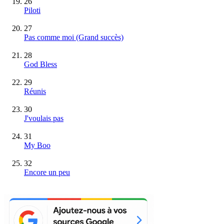
26
Piloti
27
Pas comme moi
(Grand succès)
28
God Bless
29
Réunis
30
J'voulais pas
31
My Boo
32
Encore un peu