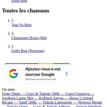
Enfin Bon
Toutes les chansons
3
Tout Va Bien
4
Chaussures Roses
(Hit)
5
Enfin Bon
(Nouveau)
On aime
Notre Dame —
Gazo & Tiakola
100K —
Gazo
Casanova —
Soolking
Laisse Moi —
KeBlack
Saiyan —
Heuss L'enfoiré
Bécane —
Yamê
200K —
Tiakola
Laboratoire —
Werenoi
Meuda
—
Tiakola
Outro —
Gazo & Tiakola
Ailleurs —
Josman
Interlude