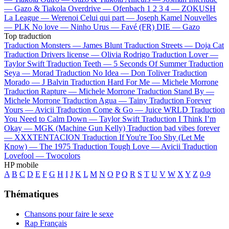
—
Gazo & Tiakola
Overdrive —
Ofenbach
1 2 3 4 —
ZOKUSH
La League —
Werenoi
Celui qui part —
Joseph Kamel
Nouvelles
—
PLK
No love —
Ninho
Urus —
Favé (FR)
DIE —
Gazo
Top traduction
Traduction Monsters —
James Blunt
Traduction Streets —
Doja Cat
Traduction Drivers license —
Olivia Rodrigo
Traduction Lover —
Taylor Swift
Traduction Teeth —
5 Seconds Of Summer
Traduction
Seya —
Morad
Traduction No Idea —
Don Toliver
Traduction
Morado —
J Balvin
Traduction Hard For Me —
Michele Morrone
Traduction Rapture —
Michele Morrone
Traduction Stand By —
Michele Morrone
Traduction Agua —
Tainy
Traduction Forever
Yours —
Avicii
Traduction Come & Go —
Juice WRLD
Traduction
You Need to Calm Down —
Taylor Swift
Traduction I Think I’m
Okay —
MGK (Machine Gun Kelly)
Traduction bad vibes forever
—
XXXTENTACION
Traduction If You're Too Shy (Let Me
Know) —
The 1975
Traduction Tough Love —
Avicii
Traduction
Lovefool —
Twocolors
HP mobile
A
B
C
D
E
F
G
H
I
J
K
L
M
N
O
P
Q
R
S
T
U
V
W
X
Y
Z
0-9
Thématiques
Chansons pour faire le sexe
Rap Français