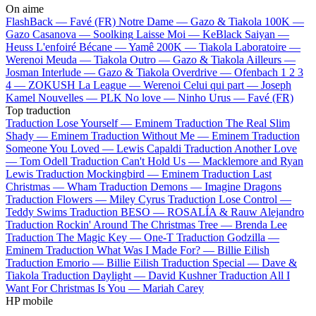
On aime
FlashBack —
Favé (FR)
Notre Dame —
Gazo & Tiakola
100K —
Gazo
Casanova —
Soolking
Laisse Moi —
KeBlack
Saiyan —
Heuss L'enfoiré
Bécane —
Yamê
200K —
Tiakola
Laboratoire —
Werenoi
Meuda —
Tiakola
Outro —
Gazo & Tiakola
Ailleurs —
Josman
Interlude —
Gazo & Tiakola
Overdrive —
Ofenbach
1 2 3
4 —
ZOKUSH
La League —
Werenoi
Celui qui part —
Joseph
Kamel
Nouvelles —
PLK
No love —
Ninho
Urus —
Favé (FR)
Top traduction
Traduction Lose Yourself —
Eminem
Traduction The Real Slim
Shady —
Eminem
Traduction Without Me —
Eminem
Traduction
Someone You Loved —
Lewis Capaldi
Traduction Another Love
—
Tom Odell
Traduction Can't Hold Us —
Macklemore and Ryan
Lewis
Traduction Mockingbird —
Eminem
Traduction Last
Christmas —
Wham
Traduction Demons —
Imagine Dragons
Traduction Flowers —
Miley Cyrus
Traduction Lose Control —
Teddy Swims
Traduction BESO —
ROSALÍA & Rauw Alejandro
Traduction Rockin' Around The Christmas Tree —
Brenda Lee
Traduction The Magic Key —
One-T
Traduction Godzilla —
Eminem
Traduction What Was I Made For? —
Billie Eilish
Traduction Emorio —
Billie Eilish
Traduction Special —
Dave &
Tiakola
Traduction Daylight —
David Kushner
Traduction All I
Want For Christmas Is You —
Mariah Carey
HP mobile