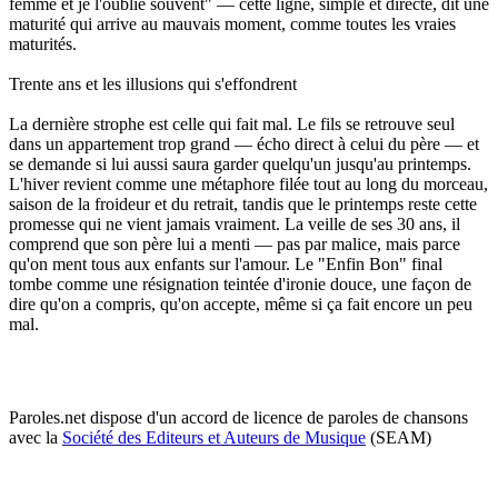
femme et je l'oublie souvent" — cette ligne, simple et directe, dit une
maturité qui arrive au mauvais moment, comme toutes les vraies
maturités.
Trente ans et les illusions qui s'effondrent
La dernière strophe est celle qui fait mal. Le fils se retrouve seul
dans un appartement trop grand — écho direct à celui du père — et
se demande si lui aussi saura garder quelqu'un jusqu'au printemps.
L'hiver revient comme une métaphore filée tout au long du morceau,
saison de la froideur et du retrait, tandis que le printemps reste cette
promesse qui ne vient jamais vraiment. La veille de ses 30 ans, il
comprend que son père lui a menti — pas par malice, mais parce
qu'on ment tous aux enfants sur l'amour. Le "Enfin Bon" final
tombe comme une résignation teintée d'ironie douce, une façon de
dire qu'on a compris, qu'on accepte, même si ça fait encore un peu
mal.
Paroles.net dispose d'un accord de licence de paroles de chansons
avec la
Société des Editeurs et Auteurs de Musique
(SEAM)