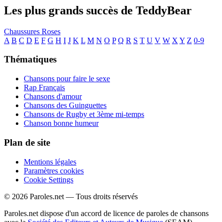
Les plus grands succès de TeddyBear
Chaussures Roses
A
B
C
D
E
F
G
H
I
J
K
L
M
N
O
P
Q
R
S
T
U
V
W
X
Y
Z
0-9
Thématiques
Chansons pour faire le sexe
Rap Français
Chansons d'amour
Chansons des Guinguettes
Chansons de Rugby et 3ème mi-temps
Chanson bonne humeur
Plan de site
Mentions légales
Paramètres cookies
Cookie Settings
© 2026 Paroles.net — Tous droits réservés
Paroles.net dispose d'un accord de licence de paroles de chansons