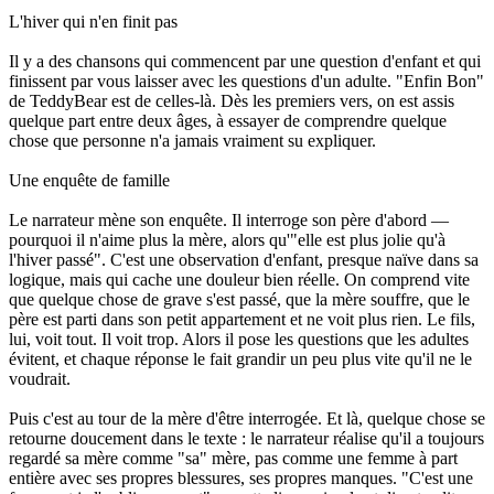
L'hiver qui n'en finit pas
Il y a des chansons qui commencent par une question d'enfant et qui
finissent par vous laisser avec les questions d'un adulte. "Enfin Bon"
de TeddyBear est de celles-là. Dès les premiers vers, on est assis
quelque part entre deux âges, à essayer de comprendre quelque
chose que personne n'a jamais vraiment su expliquer.
Une enquête de famille
Le narrateur mène son enquête. Il interroge son père d'abord —
pourquoi il n'aime plus la mère, alors qu'"elle est plus jolie qu'à
l'hiver passé". C'est une observation d'enfant, presque naïve dans sa
logique, mais qui cache une douleur bien réelle. On comprend vite
que quelque chose de grave s'est passé, que la mère souffre, que le
père est parti dans son petit appartement et ne voit plus rien. Le fils,
lui, voit tout. Il voit trop. Alors il pose les questions que les adultes
évitent, et chaque réponse le fait grandir un peu plus vite qu'il ne le
voudrait.
Puis c'est au tour de la mère d'être interrogée. Et là, quelque chose se
retourne doucement dans le texte : le narrateur réalise qu'il a toujours
regardé sa mère comme "sa" mère, pas comme une femme à part
entière avec ses propres blessures, ses propres manques. "C'est une