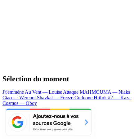
Sélection du moment
J't'emmène Au Vent — Louise Attaque
MAHMOUMA — Niaks
Ciao — Werenoi
Shavkat — Freeze Corleone
Hrtbrk #2 — Kaza
Cosmos — Oboy