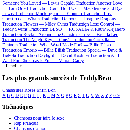
Someone You Loved —
Lewis Capaldi
Traduction Another Love
—
Tom Odell
Traduction Can't Hold Us —
Macklemore and Ryan
Lewis
Traduction Mockingbird —
Eminem
Traduction Last
Christmas —
Wham
Traduction Demons —
Imagine Dragons
Traduction Flowers —
Miley Cyrus
Traduction Lose Control —
Teddy Swims
Traduction BESO —
ROSALÍA & Rauw Alejandro
Traduction Rockin' Around The Christmas Tree —
Brenda Lee
Traduction The Magic Key —
One-T
Traduction Godzilla —
Eminem
Traduction What Was I Made For? —
Billie Eilish
Traduction Emorio —
Billie Eilish
Traduction Special —
Dave &
Tiakola
Traduction Daylight —
David Kushner
Traduction All I
Want For Christmas Is You —
Mariah Carey
HP mobile
Les plus grands succès de TeddyBear
Chaussures Roses
Enfin Bon
A
B
C
D
E
F
G
H
I
J
K
L
M
N
O
P
Q
R
S
T
U
V
W
X
Y
Z
0-9
Thématiques
Chansons pour faire le sexe
Rap Français
Chansons d'amour