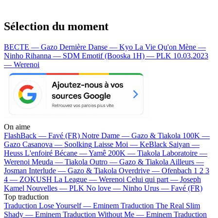
Sélection du moment
BECTE — Gazo
Dernière Danse — Kyo
La Vie Qu'on Mène —
Ninho
Rihanna — SDM
Emotif (Booska 1H) — PLK
10.03.2023
— Werenoi
On aime
FlashBack —
Favé (FR)
Notre Dame —
Gazo & Tiakola
100K —
Gazo
Casanova —
Soolking
Laisse Moi —
KeBlack
Saiyan —
Heuss L'enfoiré
Bécane —
Yamê
200K —
Tiakola
Laboratoire —
Werenoi
Meuda —
Tiakola
Outro —
Gazo & Tiakola
Ailleurs —
Josman
Interlude —
Gazo & Tiakola
Overdrive —
Ofenbach
1 2 3
4 —
ZOKUSH
La League —
Werenoi
Celui qui part —
Joseph
Kamel
Nouvelles —
PLK
No love —
Ninho
Urus —
Favé (FR)
Top traduction
Traduction Lose Yourself —
Eminem
Traduction The Real Slim
Shady —
Eminem
Traduction Without Me —
Eminem
Traduction