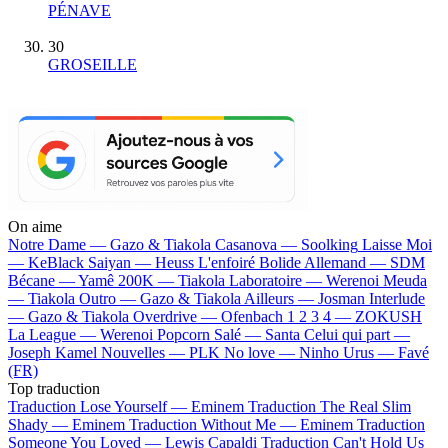
PÉNAVE
30
GROSEILLE
On aime
Notre Dame —
Gazo & Tiakola
Casanova —
Soolking
Laisse Moi
—
KeBlack
Saiyan —
Heuss L'enfoiré
Bolide Allemand —
SDM
Bécane —
Yamê
200K —
Tiakola
Laboratoire —
Werenoi
Meuda
—
Tiakola
Outro —
Gazo & Tiakola
Ailleurs —
Josman
Interlude
—
Gazo & Tiakola
Overdrive —
Ofenbach
1 2 3 4 —
ZOKUSH
La League —
Werenoi
Popcorn Salé —
Santa
Celui qui part —
Joseph Kamel
Nouvelles —
PLK
No love —
Ninho
Urus —
Favé
(FR)
Top traduction
Traduction Lose Yourself —
Eminem
Traduction The Real Slim
Shady —
Eminem
Traduction Without Me —
Eminem
Traduction
Someone You Loved —
Lewis Capaldi
Traduction Can't Hold Us