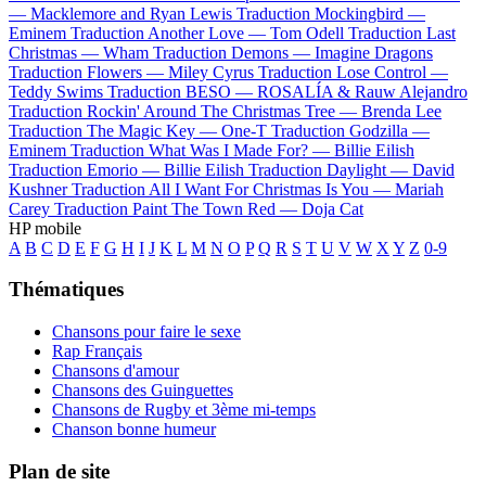
—
Macklemore and Ryan Lewis
Traduction Mockingbird —
Eminem
Traduction Another Love —
Tom Odell
Traduction Last
Christmas —
Wham
Traduction Demons —
Imagine Dragons
Traduction Flowers —
Miley Cyrus
Traduction Lose Control —
Teddy Swims
Traduction BESO —
ROSALÍA & Rauw Alejandro
Traduction Rockin' Around The Christmas Tree —
Brenda Lee
Traduction The Magic Key —
One-T
Traduction Godzilla —
Eminem
Traduction What Was I Made For? —
Billie Eilish
Traduction Emorio —
Billie Eilish
Traduction Daylight —
David
Kushner
Traduction All I Want For Christmas Is You —
Mariah
Carey
Traduction Paint The Town Red —
Doja Cat
HP mobile
A
B
C
D
E
F
G
H
I
J
K
L
M
N
O
P
Q
R
S
T
U
V
W
X
Y
Z
0-9
Thématiques
Chansons pour faire le sexe
Rap Français
Chansons d'amour
Chansons des Guinguettes
Chansons de Rugby et 3ème mi-temps
Chanson bonne humeur
Plan de site