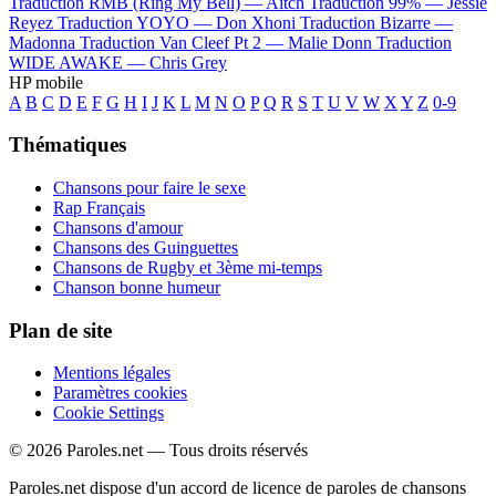
Traduction RMB (Ring My Bell) —
Aitch
Traduction 99% —
Jessie
Reyez
Traduction YOYO —
Don Xhoni
Traduction Bizarre —
Madonna
Traduction Van Cleef Pt 2 —
Malie Donn
Traduction
WIDE AWAKE —
Chris Grey
HP mobile
A
B
C
D
E
F
G
H
I
J
K
L
M
N
O
P
Q
R
S
T
U
V
W
X
Y
Z
0-9
Thématiques
Chansons pour faire le sexe
Rap Français
Chansons d'amour
Chansons des Guinguettes
Chansons de Rugby et 3ème mi-temps
Chanson bonne humeur
Plan de site
Mentions légales
Paramètres cookies
Cookie Settings
© 2026 Paroles.net — Tous droits réservés
Paroles.net dispose d'un accord de licence de paroles de chansons