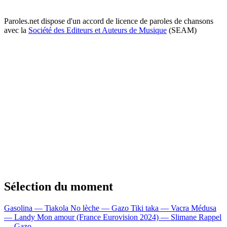
Paroles.net dispose d'un accord de licence de paroles de chansons
avec la
Société des Editeurs et Auteurs de Musique
(SEAM)
Sélection du moment
Gasolina — Tiakola
No lèche — Gazo
Tiki taka — Vacra
Médusa
— Landy
Mon amour (France Eurovision 2024) — Slimane
Rappel
— Gazo