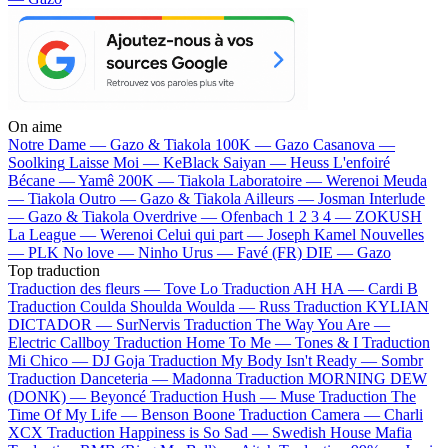
On aime
Notre Dame —
Gazo & Tiakola
100K —
Gazo
Casanova —
Soolking
Laisse Moi —
KeBlack
Saiyan —
Heuss L'enfoiré
Bécane —
Yamê
200K —
Tiakola
Laboratoire —
Werenoi
Meuda
—
Tiakola
Outro —
Gazo & Tiakola
Ailleurs —
Josman
Interlude
—
Gazo & Tiakola
Overdrive —
Ofenbach
1 2 3 4 —
ZOKUSH
La League —
Werenoi
Celui qui part —
Joseph Kamel
Nouvelles
—
PLK
No love —
Ninho
Urus —
Favé (FR)
DIE —
Gazo
Top traduction
Traduction des fleurs —
Tove Lo
Traduction AH HA —
Cardi B
Traduction Coulda Shoulda Woulda —
Russ
Traduction KYLIAN
DICTADOR —
SurNervis
Traduction The Way You Are —
Electric Callboy
Traduction Home To Me —
Tones & I
Traduction
Mi Chico —
DJ Goja
Traduction My Body Isn't Ready —
Sombr
Traduction Danceteria —
Madonna
Traduction MORNING DEW
(DONK) —
Beyoncé
Traduction Hush —
Muse
Traduction The
Time Of My Life —
Benson Boone
Traduction Camera —
Charli
XCX
Traduction Happiness is So Sad —
Swedish House Mafia