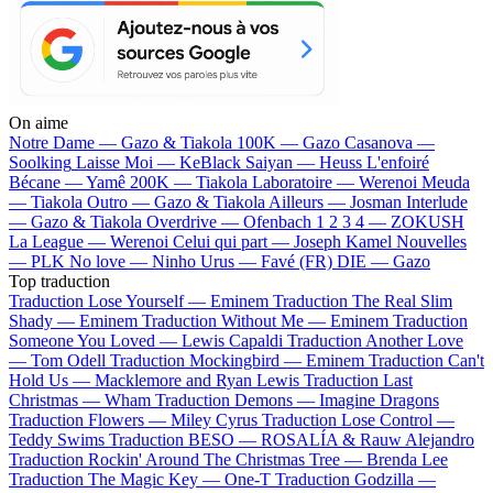
On aime
Notre Dame —
Gazo & Tiakola
100K —
Gazo
Casanova —
Soolking
Laisse Moi —
KeBlack
Saiyan —
Heuss L'enfoiré
Bécane —
Yamê
200K —
Tiakola
Laboratoire —
Werenoi
Meuda
—
Tiakola
Outro —
Gazo & Tiakola
Ailleurs —
Josman
Interlude
—
Gazo & Tiakola
Overdrive —
Ofenbach
1 2 3 4 —
ZOKUSH
La League —
Werenoi
Celui qui part —
Joseph Kamel
Nouvelles
—
PLK
No love —
Ninho
Urus —
Favé (FR)
DIE —
Gazo
Top traduction
Traduction Lose Yourself —
Eminem
Traduction The Real Slim
Shady —
Eminem
Traduction Without Me —
Eminem
Traduction
Someone You Loved —
Lewis Capaldi
Traduction Another Love
—
Tom Odell
Traduction Mockingbird —
Eminem
Traduction Can't
Hold Us —
Macklemore and Ryan Lewis
Traduction Last
Christmas —
Wham
Traduction Demons —
Imagine Dragons
Traduction Flowers —
Miley Cyrus
Traduction Lose Control —
Teddy Swims
Traduction BESO —
ROSALÍA & Rauw Alejandro
Traduction Rockin' Around The Christmas Tree —
Brenda Lee
Traduction The Magic Key —
One-T
Traduction Godzilla —