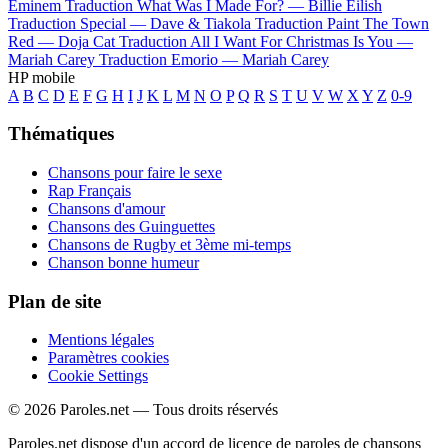
Eminem
Traduction What Was I Made For? —
Billie Eilish
Traduction Special —
Dave & Tiakola
Traduction Paint The Town
Red —
Doja Cat
Traduction All I Want For Christmas Is You —
Mariah Carey
Traduction Emorio —
Mariah Carey
HP mobile
A
B
C
D
E
F
G
H
I
J
K
L
M
N
O
P
Q
R
S
T
U
V
W
X
Y
Z
0-9
Thématiques
Chansons pour faire le sexe
Rap Français
Chansons d'amour
Chansons des Guinguettes
Chansons de Rugby et 3ème mi-temps
Chanson bonne humeur
Plan de site
Mentions légales
Paramètres cookies
Cookie Settings
© 2026 Paroles.net — Tous droits réservés
Paroles.net dispose d'un accord de licence de paroles de chansons