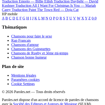
Traduction Emorio —
Billie Eilish
Traduction Daylight —
David
Kushner
Traduction All I Want For Christmas Is You —
Mariah
Carey
Traduction Paint The Town Red —
Doja Cat
HP mobile
A
B
C
D
E
F
G
H
I
J
K
L
M
N
O
P
Q
R
S
T
U
V
W
X
Y
Z
0-9
Thématiques
Chansons pour faire le sexe
Rap Français
Chansons d'amour
Chansons des Guinguettes
Chansons de Rugby et 3ème mi-temps
Chanson bonne humeur
Plan de site
Mentions légales
Paramètres cookies
Cookie Settings
© 2026 Paroles.net — Tous droits réservés
Paroles.net dispose d'un accord de licence de paroles de chansons
avec la
Société des Editeurs et Auteurs de Musique
(SEAM)