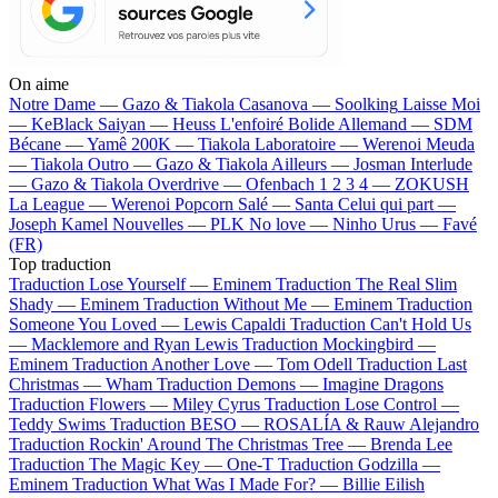
On aime
Notre Dame —
Gazo & Tiakola
Casanova —
Soolking
Laisse Moi
—
KeBlack
Saiyan —
Heuss L'enfoiré
Bolide Allemand —
SDM
Bécane —
Yamê
200K —
Tiakola
Laboratoire —
Werenoi
Meuda
—
Tiakola
Outro —
Gazo & Tiakola
Ailleurs —
Josman
Interlude
—
Gazo & Tiakola
Overdrive —
Ofenbach
1 2 3 4 —
ZOKUSH
La League —
Werenoi
Popcorn Salé —
Santa
Celui qui part —
Joseph Kamel
Nouvelles —
PLK
No love —
Ninho
Urus —
Favé
(FR)
Top traduction
Traduction Lose Yourself —
Eminem
Traduction The Real Slim
Shady —
Eminem
Traduction Without Me —
Eminem
Traduction
Someone You Loved —
Lewis Capaldi
Traduction Can't Hold Us
—
Macklemore and Ryan Lewis
Traduction Mockingbird —
Eminem
Traduction Another Love —
Tom Odell
Traduction Last
Christmas —
Wham
Traduction Demons —
Imagine Dragons
Traduction Flowers —
Miley Cyrus
Traduction Lose Control —
Teddy Swims
Traduction BESO —
ROSALÍA & Rauw Alejandro
Traduction Rockin' Around The Christmas Tree —
Brenda Lee
Traduction The Magic Key —
One-T
Traduction Godzilla —
Eminem
Traduction What Was I Made For? —
Billie Eilish