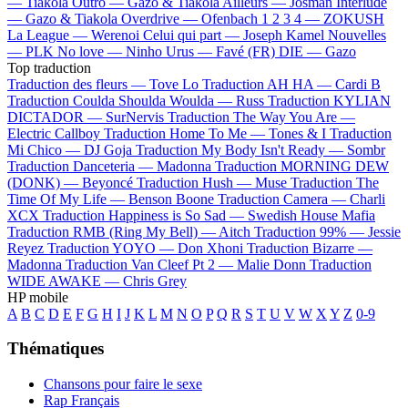
—
Tiakola
Outro —
Gazo & Tiakola
Ailleurs —
Josman
Interlude
—
Gazo & Tiakola
Overdrive —
Ofenbach
1 2 3 4 —
ZOKUSH
La League —
Werenoi
Celui qui part —
Joseph Kamel
Nouvelles
—
PLK
No love —
Ninho
Urus —
Favé (FR)
DIE —
Gazo
Top traduction
Traduction des fleurs —
Tove Lo
Traduction AH HA —
Cardi B
Traduction Coulda Shoulda Woulda —
Russ
Traduction KYLIAN
DICTADOR —
SurNervis
Traduction The Way You Are —
Electric Callboy
Traduction Home To Me —
Tones & I
Traduction
Mi Chico —
DJ Goja
Traduction My Body Isn't Ready —
Sombr
Traduction Danceteria —
Madonna
Traduction MORNING DEW
(DONK) —
Beyoncé
Traduction Hush —
Muse
Traduction The
Time Of My Life —
Benson Boone
Traduction Camera —
Charli
XCX
Traduction Happiness is So Sad —
Swedish House Mafia
Traduction RMB (Ring My Bell) —
Aitch
Traduction 99% —
Jessie
Reyez
Traduction YOYO —
Don Xhoni
Traduction Bizarre —
Madonna
Traduction Van Cleef Pt 2 —
Malie Donn
Traduction
WIDE AWAKE —
Chris Grey
HP mobile
A
B
C
D
E
F
G
H
I
J
K
L
M
N
O
P
Q
R
S
T
U
V
W
X
Y
Z
0-9
Thématiques
Chansons pour faire le sexe
Rap Français