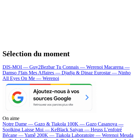
Sélection du moment
DIS-MOI — Guy2Bezbar
Tu Connais — Werenoi
Macarena —
Damso
J'fais Mes Affaires — Djadja & Dinaz
Eurostar — Ninho
All Eyes On Me — Werenoi
On aime
Notre Dame —
Gazo & Tiakola
100K —
Gazo
Casanova —
Soolking
Laisse Moi —
KeBlack
Saiyan —
Heuss L'enfoiré
Bécane —
Yamê
200K —
Tiakola
Laboratoire —
Werenoi
Meuda