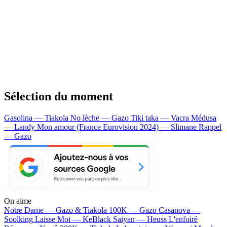
Sélection du moment
Gasolina — Tiakola
No lèche — Gazo
Tiki taka — Vacra
Médusa
— Landy
Mon amour (France Eurovision 2024) — Slimane
Rappel
— Gazo
On aime
Notre Dame —
Gazo & Tiakola
100K —
Gazo
Casanova —
Soolking
Laisse Moi —
KeBlack
Saiyan —
Heuss L'enfoiré