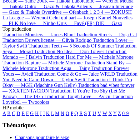
Bécane —
Yamê
200K —
Tiakola
Laboratoire —
Werenoi
Meuda
—
Tiakola
Outro —
Gazo & Tiakola
Ailleurs —
Josman
Interlude
—
Gazo & Tiakola
Overdrive —
Ofenbach
1 2 3 4 —
ZOKUSH
La League —
Werenoi
Celui qui part —
Joseph Kamel
Nouvelles
—
PLK
No love —
Ninho
Urus —
Favé (FR)
DIE —
Gazo
Top traduction
Traduction Monsters —
James Blunt
Traduction Streets —
Doja Cat
Traduction Drivers license —
Olivia Rodrigo
Traduction Lover —
Taylor Swift
Traduction Teeth —
5 Seconds Of Summer
Traduction
Seya —
Morad
Traduction No Idea —
Don Toliver
Traduction
Morado —
J Balvin
Traduction Hard For Me —
Michele Morrone
Traduction Rapture —
Michele Morrone
Traduction Stand By —
Michele Morrone
Traduction Agua —
Tainy
Traduction Forever
Yours —
Avicii
Traduction Come & Go —
Juice WRLD
Traduction
You Need to Calm Down —
Taylor Swift
Traduction I Think I’m
Okay —
MGK (Machine Gun Kelly)
Traduction bad vibes forever
—
XXXTENTACION
Traduction If You're Too Shy (Let Me
Know) —
The 1975
Traduction Tough Love —
Avicii
Traduction
Lovefool —
Twocolors
HP mobile
A
B
C
D
E
F
G
H
I
J
K
L
M
N
O
P
Q
R
S
T
U
V
W
X
Y
Z
0-9
Thématiques
Chansons pour faire le sexe