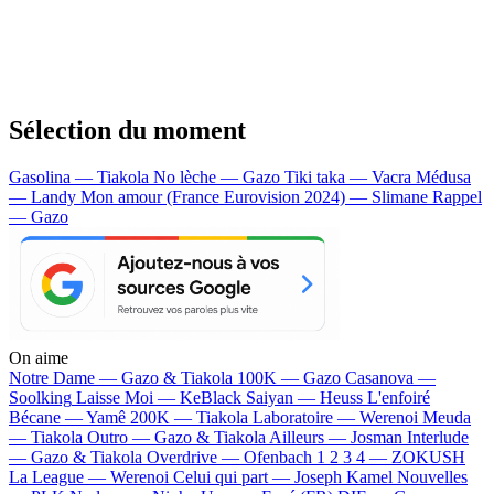
Sélection du moment
Gasolina — Tiakola
No lèche — Gazo
Tiki taka — Vacra
Médusa
— Landy
Mon amour (France Eurovision 2024) — Slimane
Rappel
— Gazo
On aime
Notre Dame —
Gazo & Tiakola
100K —
Gazo
Casanova —
Soolking
Laisse Moi —
KeBlack
Saiyan —
Heuss L'enfoiré
Bécane —
Yamê
200K —
Tiakola
Laboratoire —
Werenoi
Meuda
—
Tiakola
Outro —
Gazo & Tiakola
Ailleurs —
Josman
Interlude
—
Gazo & Tiakola
Overdrive —
Ofenbach
1 2 3 4 —
ZOKUSH
La League —
Werenoi
Celui qui part —
Joseph Kamel
Nouvelles