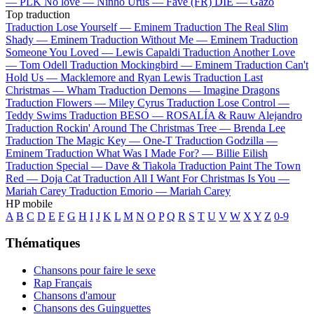
—
PLK
No love —
Ninho
Urus —
Favé (FR)
DIE —
Gazo
Top traduction
Traduction Lose Yourself —
Eminem
Traduction The Real Slim
Shady —
Eminem
Traduction Without Me —
Eminem
Traduction
Someone You Loved —
Lewis Capaldi
Traduction Another Love
—
Tom Odell
Traduction Mockingbird —
Eminem
Traduction Can't
Hold Us —
Macklemore and Ryan Lewis
Traduction Last
Christmas —
Wham
Traduction Demons —
Imagine Dragons
Traduction Flowers —
Miley Cyrus
Traduction Lose Control —
Teddy Swims
Traduction BESO —
ROSALÍA & Rauw Alejandro
Traduction Rockin' Around The Christmas Tree —
Brenda Lee
Traduction The Magic Key —
One-T
Traduction Godzilla —
Eminem
Traduction What Was I Made For? —
Billie Eilish
Traduction Special —
Dave & Tiakola
Traduction Paint The Town
Red —
Doja Cat
Traduction All I Want For Christmas Is You —
Mariah Carey
Traduction Emorio —
Mariah Carey
HP mobile
A
B
C
D
E
F
G
H
I
J
K
L
M
N
O
P
Q
R
S
T
U
V
W
X
Y
Z
0-9
Thématiques
Chansons pour faire le sexe
Rap Français
Chansons d'amour
Chansons des Guinguettes