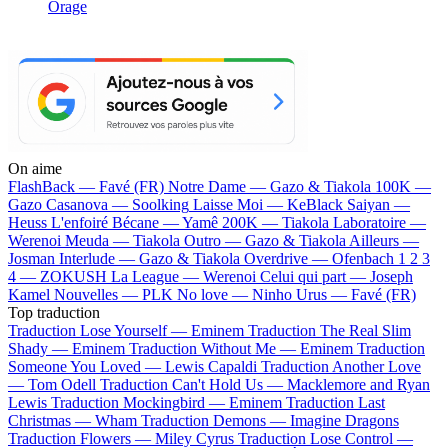
Orage
On aime
FlashBack —
Favé (FR)
Notre Dame —
Gazo & Tiakola
100K —
Gazo
Casanova —
Soolking
Laisse Moi —
KeBlack
Saiyan —
Heuss L'enfoiré
Bécane —
Yamê
200K —
Tiakola
Laboratoire —
Werenoi
Meuda —
Tiakola
Outro —
Gazo & Tiakola
Ailleurs —
Josman
Interlude —
Gazo & Tiakola
Overdrive —
Ofenbach
1 2 3
4 —
ZOKUSH
La League —
Werenoi
Celui qui part —
Joseph
Kamel
Nouvelles —
PLK
No love —
Ninho
Urus —
Favé (FR)
Top traduction
Traduction Lose Yourself —
Eminem
Traduction The Real Slim
Shady —
Eminem
Traduction Without Me —
Eminem
Traduction
Someone You Loved —
Lewis Capaldi
Traduction Another Love
—
Tom Odell
Traduction Can't Hold Us —
Macklemore and Ryan
Lewis
Traduction Mockingbird —
Eminem
Traduction Last
Christmas —
Wham
Traduction Demons —
Imagine Dragons
Traduction Flowers —
Miley Cyrus
Traduction Lose Control —