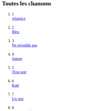
Toutes les chansons
1
Absence
2
Bleu
3
Ne m'oublie pas
4
Saturn
5
Trou noir
6
Raté
7
Un soir
8