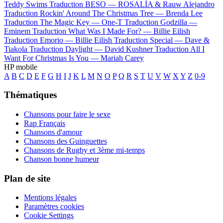
Teddy Swims
Traduction BESO —
ROSALÍA & Rauw Alejandro
Traduction Rockin' Around The Christmas Tree —
Brenda Lee
Traduction The Magic Key —
One-T
Traduction Godzilla —
Eminem
Traduction What Was I Made For? —
Billie Eilish
Traduction Emorio —
Billie Eilish
Traduction Special —
Dave &
Tiakola
Traduction Daylight —
David Kushner
Traduction All I
Want For Christmas Is You —
Mariah Carey
HP mobile
A
B
C
D
E
F
G
H
I
J
K
L
M
N
O
P
Q
R
S
T
U
V
W
X
Y
Z
0-9
Thématiques
Chansons pour faire le sexe
Rap Français
Chansons d'amour
Chansons des Guinguettes
Chansons de Rugby et 3ème mi-temps
Chanson bonne humeur
Plan de site
Mentions légales
Paramètres cookies
Cookie Settings