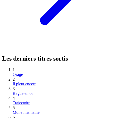
Les derniers titres sortis
1
Orage
2
Il pleut encore
3
Bague en or
4
Trajectoire
5
Moi et ma haine
6