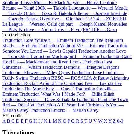
Soolking
Laisse Moi —
KeBlack
Saiyan —
Heuss L'enfoiré
Bécane —
Yamê
200K —
Tiakola
Laboratoire —
Werenoi
Meuda
—
Tiakola
Outro —
Gazo & Tiakola
Ailleurs —
Josman
Interlude
—
Gazo & Tiakola
Overdrive —
Ofenbach
1 2 3 4 —
ZOKUSH
La League —
Werenoi
Celui qui part —
Joseph Kamel
Nouvelles
—
PLK
No love —
Ninho
Urus —
Favé (FR)
DIE —
Gazo
Top traduction
Traduction Lose Yourself —
Eminem
Traduction The Real Slim
Shady —
Eminem
Traduction Without Me —
Eminem
Traduction
Someone You Loved —
Lewis Capaldi
Traduction Another Love
—
Tom Odell
Traduction Mockingbird —
Eminem
Traduction Can't
Hold Us —
Macklemore and Ryan Lewis
Traduction Last
Christmas —
Wham
Traduction Demons —
Imagine Dragons
Traduction Flowers —
Miley Cyrus
Traduction Lose Control —
Teddy Swims
Traduction BESO —
ROSALÍA & Rauw Alejandro
Traduction Rockin' Around The Christmas Tree —
Brenda Lee
Traduction The Magic Key —
One-T
Traduction Godzilla —
Eminem
Traduction What Was I Made For? —
Billie Eilish
Traduction Special —
Dave & Tiakola
Traduction Paint The Town
Red —
Doja Cat
Traduction All I Want For Christmas Is You —
Mariah Carey
Traduction Emorio —
Mariah Carey
HP mobile
A
B
C
D
E
F
G
H
I
J
K
L
M
N
O
P
Q
R
S
T
U
V
W
X
Y
Z
0-9
Thématiques