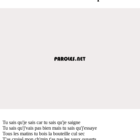
Tu sais qu'je sais car tu sais qu'je saigne
Tu sais qu'j'vais pas bien mais tu sais qu'j'essaye
Tous les matins tu bois la bouteille cul sec
T'as croisé mon ch'min t'as pas les yeux ouverts