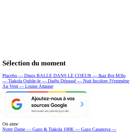
Sélection du moment
Placebo — Dinos
BALLE DANS LE COEUR — Ikaz Boi
M3lo
— Tiakola
Oublie-le — Dadju
Dépassé — Nuit Incolore
J't'emmène
Au Vent — Louise Attaque
On aime
Notre Dame —
Gazo & Tiakola
100K —
Gazo
Casanova —