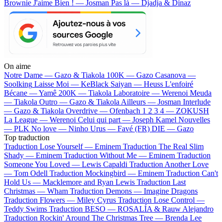
Brownie
J'aime Bien ! — Josman
Pas là — Djadja & Dinaz
On aime
Notre Dame —
Gazo & Tiakola
100K —
Gazo
Casanova —
Soolking
Laisse Moi —
KeBlack
Saiyan —
Heuss L'enfoiré
Bécane —
Yamê
200K —
Tiakola
Laboratoire —
Werenoi
Meuda
—
Tiakola
Outro —
Gazo & Tiakola
Ailleurs —
Josman
Interlude
—
Gazo & Tiakola
Overdrive —
Ofenbach
1 2 3 4 —
ZOKUSH
La League —
Werenoi
Celui qui part —
Joseph Kamel
Nouvelles
—
PLK
No love —
Ninho
Urus —
Favé (FR)
DIE —
Gazo
Top traduction
Traduction Lose Yourself —
Eminem
Traduction The Real Slim
Shady —
Eminem
Traduction Without Me —
Eminem
Traduction
Someone You Loved —
Lewis Capaldi
Traduction Another Love
—
Tom Odell
Traduction Mockingbird —
Eminem
Traduction Can't
Hold Us —
Macklemore and Ryan Lewis
Traduction Last
Christmas —
Wham
Traduction Demons —
Imagine Dragons
Traduction Flowers —
Miley Cyrus
Traduction Lose Control —
Teddy Swims
Traduction BESO —
ROSALÍA & Rauw Alejandro
Traduction Rockin' Around The Christmas Tree —
Brenda Lee