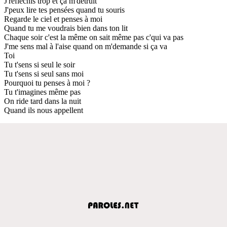
J'réfléchis trop et ça m'détruit
J'peux lire tes pensées quand tu souris
Regarde le ciel et penses à moi
Quand tu me voudrais bien dans ton lit
Chaque soir c'est la même on sait même pas c'qui va pas
J'me sens mal à l'aise quand on m'demande si ça va
Toi
Tu t'sens si seul le soir
Tu t'sens si seul sans moi
Pourquoi tu penses à moi ?
Tu t'imagines même pas
On ride tard dans la nuit
Quand ils nous appellent