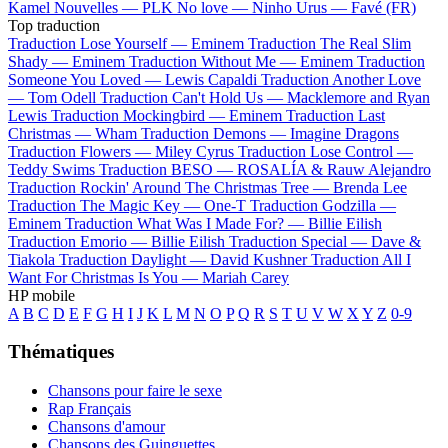
Kamel
Nouvelles —
PLK
No love —
Ninho
Urus —
Favé (FR)
Top traduction
Traduction Lose Yourself —
Eminem
Traduction The Real Slim
Shady —
Eminem
Traduction Without Me —
Eminem
Traduction
Someone You Loved —
Lewis Capaldi
Traduction Another Love
—
Tom Odell
Traduction Can't Hold Us —
Macklemore and Ryan
Lewis
Traduction Mockingbird —
Eminem
Traduction Last
Christmas —
Wham
Traduction Demons —
Imagine Dragons
Traduction Flowers —
Miley Cyrus
Traduction Lose Control —
Teddy Swims
Traduction BESO —
ROSALÍA & Rauw Alejandro
Traduction Rockin' Around The Christmas Tree —
Brenda Lee
Traduction The Magic Key —
One-T
Traduction Godzilla —
Eminem
Traduction What Was I Made For? —
Billie Eilish
Traduction Emorio —
Billie Eilish
Traduction Special —
Dave &
Tiakola
Traduction Daylight —
David Kushner
Traduction All I
Want For Christmas Is You —
Mariah Carey
HP mobile
A
B
C
D
E
F
G
H
I
J
K
L
M
N
O
P
Q
R
S
T
U
V
W
X
Y
Z
0-9
Thématiques
Chansons pour faire le sexe
Rap Français
Chansons d'amour
Chansons des Guinguettes