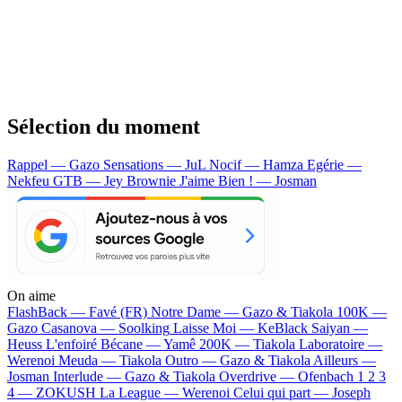
Sélection du moment
Rappel — Gazo
Sensations — JuL
Nocif — Hamza
Egérie —
Nekfeu
GTB — Jey Brownie
J'aime Bien ! — Josman
On aime
FlashBack —
Favé (FR)
Notre Dame —
Gazo & Tiakola
100K —
Gazo
Casanova —
Soolking
Laisse Moi —
KeBlack
Saiyan —
Heuss L'enfoiré
Bécane —
Yamê
200K —
Tiakola
Laboratoire —
Werenoi
Meuda —
Tiakola
Outro —
Gazo & Tiakola
Ailleurs —
Josman
Interlude —
Gazo & Tiakola
Overdrive —
Ofenbach
1 2 3
4 —
ZOKUSH
La League —
Werenoi
Celui qui part —
Joseph