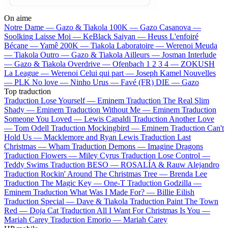
On aime
Notre Dame —
Gazo & Tiakola
100K —
Gazo
Casanova —
Soolking
Laisse Moi —
KeBlack
Saiyan —
Heuss L'enfoiré
Bécane —
Yamê
200K —
Tiakola
Laboratoire —
Werenoi
Meuda
—
Tiakola
Outro —
Gazo & Tiakola
Ailleurs —
Josman
Interlude
—
Gazo & Tiakola
Overdrive —
Ofenbach
1 2 3 4 —
ZOKUSH
La League —
Werenoi
Celui qui part —
Joseph Kamel
Nouvelles
—
PLK
No love —
Ninho
Urus —
Favé (FR)
DIE —
Gazo
Top traduction
Traduction Lose Yourself —
Eminem
Traduction The Real Slim
Shady —
Eminem
Traduction Without Me —
Eminem
Traduction
Someone You Loved —
Lewis Capaldi
Traduction Another Love
—
Tom Odell
Traduction Mockingbird —
Eminem
Traduction Can't
Hold Us —
Macklemore and Ryan Lewis
Traduction Last
Christmas —
Wham
Traduction Demons —
Imagine Dragons
Traduction Flowers —
Miley Cyrus
Traduction Lose Control —
Teddy Swims
Traduction BESO —
ROSALÍA & Rauw Alejandro
Traduction Rockin' Around The Christmas Tree —
Brenda Lee
Traduction The Magic Key —
One-T
Traduction Godzilla —
Eminem
Traduction What Was I Made For? —
Billie Eilish
Traduction Special —
Dave & Tiakola
Traduction Paint The Town
Red —
Doja Cat
Traduction All I Want For Christmas Is You —
Mariah Carey
Traduction Emorio —
Mariah Carey