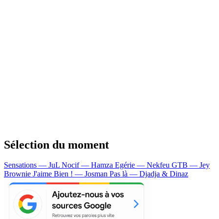
Sélection du moment
Sensations — JuL
Nocif — Hamza
Egérie — Nekfeu
GTB — Jey
Brownie
J'aime Bien ! — Josman
Pas là — Djadja & Dinaz