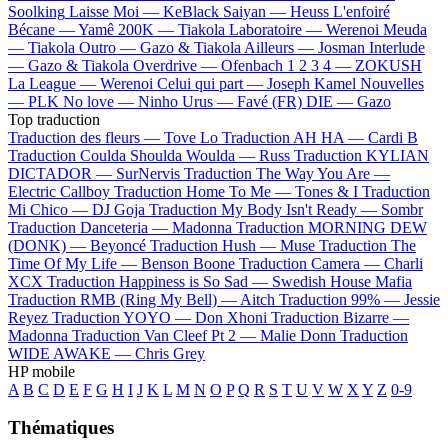
Soolking
Laisse Moi —
KeBlack
Saiyan —
Heuss L'enfoiré
Bécane —
Yamê
200K —
Tiakola
Laboratoire —
Werenoi
Meuda
—
Tiakola
Outro —
Gazo & Tiakola
Ailleurs —
Josman
Interlude
—
Gazo & Tiakola
Overdrive —
Ofenbach
1 2 3 4 —
ZOKUSH
La League —
Werenoi
Celui qui part —
Joseph Kamel
Nouvelles
—
PLK
No love —
Ninho
Urus —
Favé (FR)
DIE —
Gazo
Top traduction
Traduction des fleurs —
Tove Lo
Traduction AH HA —
Cardi B
Traduction Coulda Shoulda Woulda —
Russ
Traduction KYLIAN
DICTADOR —
SurNervis
Traduction The Way You Are —
Electric Callboy
Traduction Home To Me —
Tones & I
Traduction
Mi Chico —
DJ Goja
Traduction My Body Isn't Ready —
Sombr
Traduction Danceteria —
Madonna
Traduction MORNING DEW
(DONK) —
Beyoncé
Traduction Hush —
Muse
Traduction The
Time Of My Life —
Benson Boone
Traduction Camera —
Charli
XCX
Traduction Happiness is So Sad —
Swedish House Mafia
Traduction RMB (Ring My Bell) —
Aitch
Traduction 99% —
Jessie
Reyez
Traduction YOYO —
Don Xhoni
Traduction Bizarre —
Madonna
Traduction Van Cleef Pt 2 —
Malie Donn
Traduction
WIDE AWAKE —
Chris Grey
HP mobile
A
B
C
D
E
F
G
H
I
J
K
L
M
N
O
P
Q
R
S
T
U
V
W
X
Y
Z
0-9
Thématiques