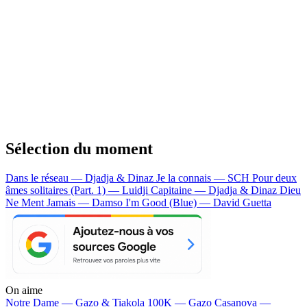
Sélection du moment
Dans le réseau — Djadja & Dinaz
Je la connais — SCH
Pour deux
âmes solitaires (Part. 1) — Luidji
Capitaine — Djadja & Dinaz
Dieu
Ne Ment Jamais — Damso
I'm Good (Blue) — David Guetta
On aime
Notre Dame —
Gazo & Tiakola
100K —
Gazo
Casanova —