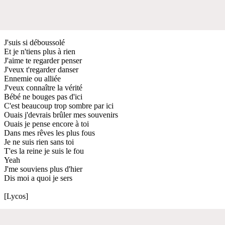
J'suis si déboussolé
Et je n'tiens plus à rien
J'aime te regarder penser
J'veux t'regarder danser
Ennemie ou alliée
J'veux connaître la vérité
Bébé ne bouges pas d'ici
C'est beaucoup trop sombre par ici
Ouais j'devrais brûler mes souvenirs
Ouais je pense encore à toi
Dans mes rêves les plus fous
Je ne suis rien sans toi
T'es la reine je suis le fou
Yeah
J'me souviens plus d'hier
Dis moi a quoi je sers
[Lycos]