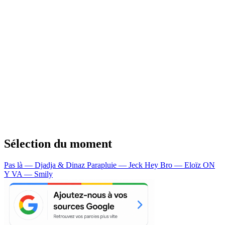
Sélection du moment
Pas là — Djadja & Dinaz
Parapluie — Jeck
Hey Bro — Eloïz
ON
Y VA — Smily