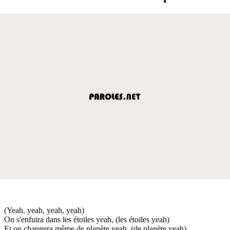
(Yeah, yeah, yeah, yeah)
On s'enfuira dans les étoiles yeah, (les étoiles yeah)
Et on changera même de planète yeah, (de planète yeah)