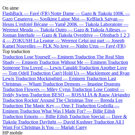
On aime
FlashBack —
Favé (FR)
Notre Dame —
Gazo & Tiakola
100K —
Gazo
Casanova —
Soolking
Laisse Moi —
KeBlack
Saiyan —
Heuss L'enfoiré
Bécane —
Yamê
200K —
Tiakola
Laboratoire —
Werenoi
Meuda —
Tiakola
Outro —
Gazo & Tiakola
Ailleurs —
Josman
Interlude —
Gazo & Tiakola
Overdrive —
Ofenbach
1 2 3
4 —
ZOKUSH
La League —
Werenoi
Celui qui part —
Joseph
Kamel
Nouvelles —
PLK
No love —
Ninho
Urus —
Favé (FR)
Top traduction
Traduction Lose Yourself —
Eminem
Traduction The Real Slim
Shady —
Eminem
Traduction Without Me —
Eminem
Traduction
Someone You Loved —
Lewis Capaldi
Traduction Another Love
—
Tom Odell
Traduction Can't Hold Us —
Macklemore and Ryan
Lewis
Traduction Mockingbird —
Eminem
Traduction Last
Christmas —
Wham
Traduction Demons —
Imagine Dragons
Traduction Flowers —
Miley Cyrus
Traduction Lose Control —
Teddy Swims
Traduction BESO —
ROSALÍA & Rauw Alejandro
Traduction Rockin' Around The Christmas Tree —
Brenda Lee
Traduction The Magic Key —
One-T
Traduction Godzilla —
Eminem
Traduction What Was I Made For? —
Billie Eilish
Traduction Emorio —
Billie Eilish
Traduction Special —
Dave &
Tiakola
Traduction Daylight —
David Kushner
Traduction All I
Want For Christmas Is You —
Mariah Carey
HP mobile