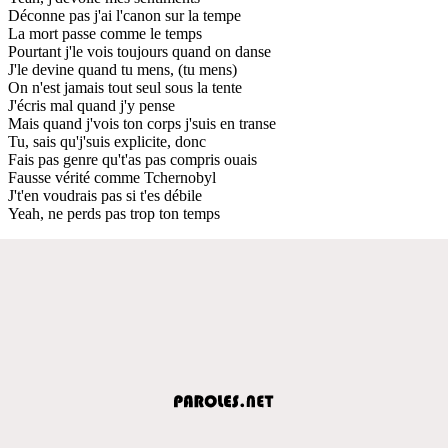
Déconne pas j'ai l'canon sur la tempe
La mort passe comme le temps
Pourtant j'le vois toujours quand on danse
J'le devine quand tu mens, (tu mens)
On n'est jamais tout seul sous la tente
J'écris mal quand j'y pense
Mais quand j'vois ton corps j'suis en transe
Tu, sais qu'j'suis explicite, donc
Fais pas genre qu't'as pas compris ouais
Fausse vérité comme Tchernobyl
J't'en voudrais pas si t'es débile
Yeah, ne perds pas trop ton temps