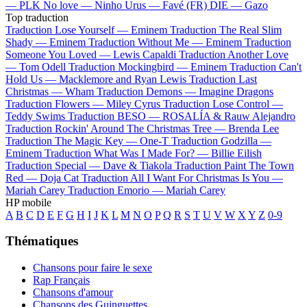
—
PLK
No love —
Ninho
Urus —
Favé (FR)
DIE —
Gazo
Top traduction
Traduction Lose Yourself —
Eminem
Traduction The Real Slim
Shady —
Eminem
Traduction Without Me —
Eminem
Traduction
Someone You Loved —
Lewis Capaldi
Traduction Another Love
—
Tom Odell
Traduction Mockingbird —
Eminem
Traduction Can't
Hold Us —
Macklemore and Ryan Lewis
Traduction Last
Christmas —
Wham
Traduction Demons —
Imagine Dragons
Traduction Flowers —
Miley Cyrus
Traduction Lose Control —
Teddy Swims
Traduction BESO —
ROSALÍA & Rauw Alejandro
Traduction Rockin' Around The Christmas Tree —
Brenda Lee
Traduction The Magic Key —
One-T
Traduction Godzilla —
Eminem
Traduction What Was I Made For? —
Billie Eilish
Traduction Special —
Dave & Tiakola
Traduction Paint The Town
Red —
Doja Cat
Traduction All I Want For Christmas Is You —
Mariah Carey
Traduction Emorio —
Mariah Carey
HP mobile
A
B
C
D
E
F
G
H
I
J
K
L
M
N
O
P
Q
R
S
T
U
V
W
X
Y
Z
0-9
Thématiques
Chansons pour faire le sexe
Rap Français
Chansons d'amour
Chansons des Guinguettes