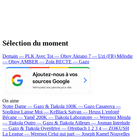
Sélection du moment
Demain — PLK
Avec Toi — Oboy
Akrapo 7 — Uzi (FR)
Mélodie
— Oboy
AMBER — Zola
BECTE — Gazo
On aime
Notre Dame —
Gazo & Tiakola
100K —
Gazo
Casanova —
Soolking
Laisse Moi —
KeBlack
Saiyan —
Heuss L'enfoiré
Bécane —
Yamê
200K —
Tiakola
Laboratoire —
Werenoi
Meuda
—
Tiakola
Outro —
Gazo & Tiakola
Ailleurs —
Josman
Interlude
—
Gazo & Tiakola
Overdrive —
Ofenbach
1 2 3 4 —
ZOKUSH
La League —
Werenoi
Celui qui part —
Joseph Kamel
Nouvelles