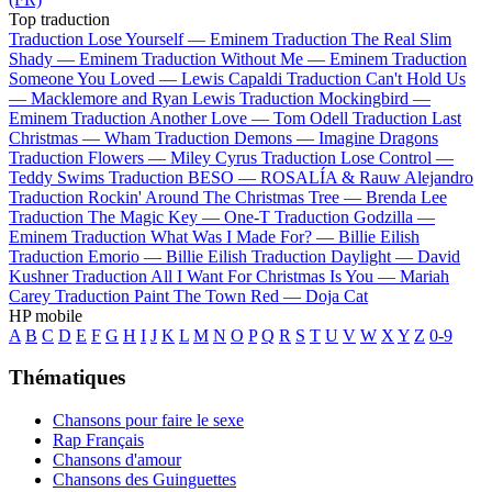
Top traduction
Traduction Lose Yourself —
Eminem
Traduction The Real Slim
Shady —
Eminem
Traduction Without Me —
Eminem
Traduction
Someone You Loved —
Lewis Capaldi
Traduction Can't Hold Us
—
Macklemore and Ryan Lewis
Traduction Mockingbird —
Eminem
Traduction Another Love —
Tom Odell
Traduction Last
Christmas —
Wham
Traduction Demons —
Imagine Dragons
Traduction Flowers —
Miley Cyrus
Traduction Lose Control —
Teddy Swims
Traduction BESO —
ROSALÍA & Rauw Alejandro
Traduction Rockin' Around The Christmas Tree —
Brenda Lee
Traduction The Magic Key —
One-T
Traduction Godzilla —
Eminem
Traduction What Was I Made For? —
Billie Eilish
Traduction Emorio —
Billie Eilish
Traduction Daylight —
David
Kushner
Traduction All I Want For Christmas Is You —
Mariah
Carey
Traduction Paint The Town Red —
Doja Cat
HP mobile
A
B
C
D
E
F
G
H
I
J
K
L
M
N
O
P
Q
R
S
T
U
V
W
X
Y
Z
0-9
Thématiques
Chansons pour faire le sexe
Rap Français
Chansons d'amour
Chansons des Guinguettes