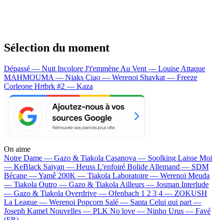
Sélection du moment
Dépassé — Nuit Incolore
J't'emmène Au Vent — Louise Attaque
MAHMOUMA — Niaks
Ciao — Werenoi
Shavkat — Freeze
Corleone
Hrtbrk #2 — Kaza
On aime
Notre Dame —
Gazo & Tiakola
Casanova —
Soolking
Laisse Moi
—
KeBlack
Saiyan —
Heuss L'enfoiré
Bolide Allemand —
SDM
Bécane —
Yamê
200K —
Tiakola
Laboratoire —
Werenoi
Meuda
—
Tiakola
Outro —
Gazo & Tiakola
Ailleurs —
Josman
Interlude
—
Gazo & Tiakola
Overdrive —
Ofenbach
1 2 3 4 —
ZOKUSH
La League —
Werenoi
Popcorn Salé —
Santa
Celui qui part —
Joseph Kamel
Nouvelles —
PLK
No love —
Ninho
Urus —
Favé
(FR)