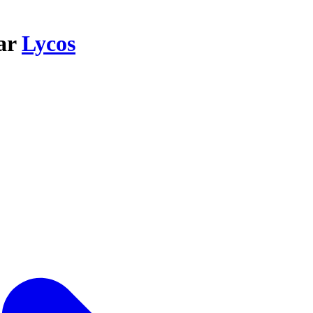
par
Lycos