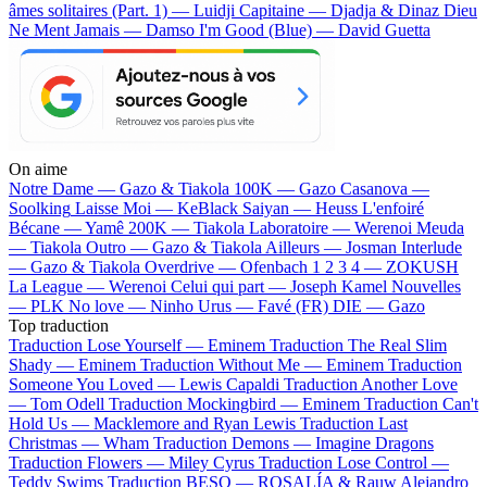
âmes solitaires (Part. 1) — Luidji
Capitaine — Djadja & Dinaz
Dieu
Ne Ment Jamais — Damso
I'm Good (Blue) — David Guetta
On aime
Notre Dame —
Gazo & Tiakola
100K —
Gazo
Casanova —
Soolking
Laisse Moi —
KeBlack
Saiyan —
Heuss L'enfoiré
Bécane —
Yamê
200K —
Tiakola
Laboratoire —
Werenoi
Meuda
—
Tiakola
Outro —
Gazo & Tiakola
Ailleurs —
Josman
Interlude
—
Gazo & Tiakola
Overdrive —
Ofenbach
1 2 3 4 —
ZOKUSH
La League —
Werenoi
Celui qui part —
Joseph Kamel
Nouvelles
—
PLK
No love —
Ninho
Urus —
Favé (FR)
DIE —
Gazo
Top traduction
Traduction Lose Yourself —
Eminem
Traduction The Real Slim
Shady —
Eminem
Traduction Without Me —
Eminem
Traduction
Someone You Loved —
Lewis Capaldi
Traduction Another Love
—
Tom Odell
Traduction Mockingbird —
Eminem
Traduction Can't
Hold Us —
Macklemore and Ryan Lewis
Traduction Last
Christmas —
Wham
Traduction Demons —
Imagine Dragons
Traduction Flowers —
Miley Cyrus
Traduction Lose Control —
Teddy Swims
Traduction BESO —
ROSALÍA & Rauw Alejandro