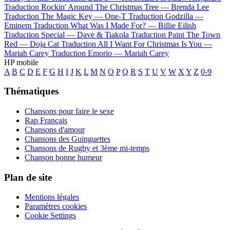
Traduction Rockin' Around The Christmas Tree —
Brenda Lee
Traduction The Magic Key —
One-T
Traduction Godzilla —
Eminem
Traduction What Was I Made For? —
Billie Eilish
Traduction Special —
Dave & Tiakola
Traduction Paint The Town
Red —
Doja Cat
Traduction All I Want For Christmas Is You —
Mariah Carey
Traduction Emorio —
Mariah Carey
HP mobile
A
B
C
D
E
F
G
H
I
J
K
L
M
N
O
P
Q
R
S
T
U
V
W
X
Y
Z
0-9
Thématiques
Chansons pour faire le sexe
Rap Français
Chansons d'amour
Chansons des Guinguettes
Chansons de Rugby et 3ème mi-temps
Chanson bonne humeur
Plan de site
Mentions légales
Paramètres cookies
Cookie Settings