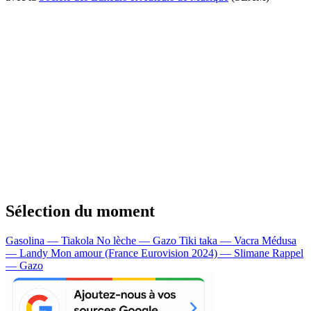
Sélection du moment
Gasolina — Tiakola
No lèche — Gazo
Tiki taka — Vacra
Médusa
— Landy
Mon amour (France Eurovision 2024) — Slimane
Rappel
— Gazo