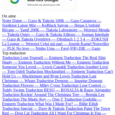
On aime
Notre Dame —
Gazo & Tiakola
100K —
Gazo
Casanova —
Soolking
Laisse Moi —
KeBlack
Saiyan —
Heuss L'enfoiré
Bécane —
Yamê
200K —
Tiakola
Laboratoire —
Werenoi
Meuda
—
Tiakola
Outro —
Gazo & Tiakola
Ailleurs —
Josman
Interlude
—
Gazo & Tiakola
Overdrive —
Ofenbach
1 2 3 4 —
ZOKUSH
La League —
Werenoi
Celui qui part —
Joseph Kamel
Nouvelles
—
PLK
No love —
Ninho
Urus —
Favé (FR)
DIE —
Gazo
Top traduction
Traduction Lose Yourself —
Eminem
Traduction The Real Slim
Shady —
Eminem
Traduction Without Me —
Eminem
Traduction
Someone You Loved —
Lewis Capaldi
Traduction Another Love
—
Tom Odell
Traduction Mockingbird —
Eminem
Traduction Can't
Hold Us —
Macklemore and Ryan Lewis
Traduction Last
Christmas —
Wham
Traduction Demons —
Imagine Dragons
Traduction Flowers —
Miley Cyrus
Traduction Lose Control —
Teddy Swims
Traduction BESO —
ROSALÍA & Rauw Alejandro
Traduction Rockin' Around The Christmas Tree —
Brenda Lee
Traduction The Magic Key —
One-T
Traduction Godzilla —
Eminem
Traduction What Was I Made For? —
Billie Eilish
Traduction Special —
Dave & Tiakola
Traduction Paint The Town
Red —
Doja Cat
Traduction All I Want For Christmas Is You —