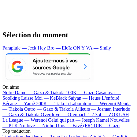
Sélection du moment
Parapluie — Jeck
Hey Bro — Eloïz
ON Y VA — Smily
On aime
Notre Dame —
Gazo & Tiakola
100K —
Gazo
Casanova —
Soolking
Laisse Moi —
KeBlack
Saiyan —
Heuss L'enfoiré
Bécane —
Yamê
200K —
Tiakola
Laboratoire —
Werenoi
Meuda
—
Tiakola
Outro —
Gazo & Tiakola
Ailleurs —
Josman
Interlude
—
Gazo & Tiakola
Overdrive —
Ofenbach
1 2 3 4 —
ZOKUSH
La League —
Werenoi
Celui qui part —
Joseph Kamel
Nouvelles
—
PLK
No love —
Ninho
Urus —
Favé (FR)
DIE —
Gazo
Top traduction
Traduction des fleurs —
Tove Lo
Traduction AH HA —
Cardi B