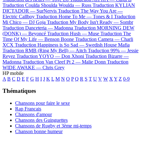
Traduction Coulda Shoulda Woulda —
Russ
Traduction KYLIAN
DICTADOR —
SurNervis
Traduction The Way You Are —
Electric Callboy
Traduction Home To Me —
Tones & I
Traduction
Mi Chico —
DJ Goja
Traduction My Body Isn't Ready —
Sombr
Traduction Danceteria —
Madonna
Traduction MORNING DEW
(DONK) —
Beyoncé
Traduction Hush —
Muse
Traduction The
Time Of My Life —
Benson Boone
Traduction Camera —
Charli
XCX
Traduction Happiness is So Sad —
Swedish House Mafia
Traduction RMB (Ring My Bell) —
Aitch
Traduction 99% —
Jessie
Reyez
Traduction YOYO —
Don Xhoni
Traduction Bizarre —
Madonna
Traduction Van Cleef Pt 2 —
Malie Donn
Traduction
WIDE AWAKE —
Chris Grey
HP mobile
A
B
C
D
E
F
G
H
I
J
K
L
M
N
O
P
Q
R
S
T
U
V
W
X
Y
Z
0-9
Thématiques
Chansons pour faire le sexe
Rap Français
Chansons d'amour
Chansons des Guinguettes
Chansons de Rugby et 3ème mi-temps
Chanson bonne humeur