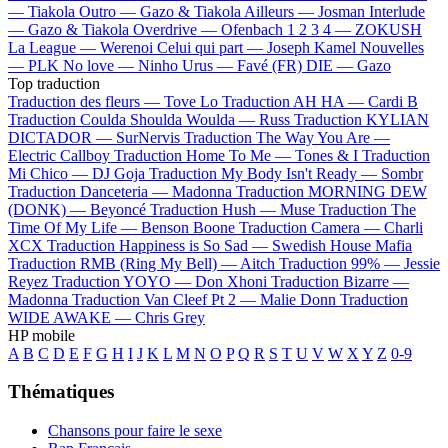
—
Tiakola
Outro —
Gazo & Tiakola
Ailleurs —
Josman
Interlude
—
Gazo & Tiakola
Overdrive —
Ofenbach
1 2 3 4 —
ZOKUSH
La League —
Werenoi
Celui qui part —
Joseph Kamel
Nouvelles
—
PLK
No love —
Ninho
Urus —
Favé (FR)
DIE —
Gazo
Top traduction
Traduction des fleurs —
Tove Lo
Traduction AH HA —
Cardi B
Traduction Coulda Shoulda Woulda —
Russ
Traduction KYLIAN
DICTADOR —
SurNervis
Traduction The Way You Are —
Electric Callboy
Traduction Home To Me —
Tones & I
Traduction
Mi Chico —
DJ Goja
Traduction My Body Isn't Ready —
Sombr
Traduction Danceteria —
Madonna
Traduction MORNING DEW
(DONK) —
Beyoncé
Traduction Hush —
Muse
Traduction The
Time Of My Life —
Benson Boone
Traduction Camera —
Charli
XCX
Traduction Happiness is So Sad —
Swedish House Mafia
Traduction RMB (Ring My Bell) —
Aitch
Traduction 99% —
Jessie
Reyez
Traduction YOYO —
Don Xhoni
Traduction Bizarre —
Madonna
Traduction Van Cleef Pt 2 —
Malie Donn
Traduction
WIDE AWAKE —
Chris Grey
HP mobile
A
B
C
D
E
F
G
H
I
J
K
L
M
N
O
P
Q
R
S
T
U
V
W
X
Y
Z
0-9
Thématiques
Chansons pour faire le sexe