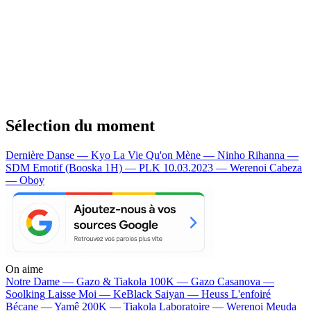
Sélection du moment
Dernière Danse — Kyo
La Vie Qu'on Mène — Ninho
Rihanna —
SDM
Emotif (Booska 1H) — PLK
10.03.2023 — Werenoi
Cabeza
— Oboy
On aime
Notre Dame —
Gazo & Tiakola
100K —
Gazo
Casanova —
Soolking
Laisse Moi —
KeBlack
Saiyan —
Heuss L'enfoiré
Bécane —
Yamê
200K —
Tiakola
Laboratoire —
Werenoi
Meuda