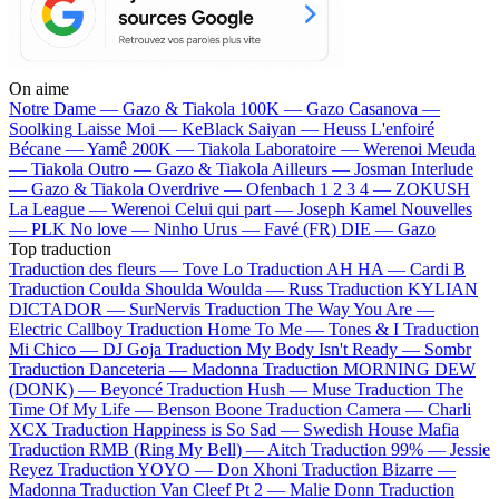
On aime
Notre Dame —
Gazo & Tiakola
100K —
Gazo
Casanova —
Soolking
Laisse Moi —
KeBlack
Saiyan —
Heuss L'enfoiré
Bécane —
Yamê
200K —
Tiakola
Laboratoire —
Werenoi
Meuda
—
Tiakola
Outro —
Gazo & Tiakola
Ailleurs —
Josman
Interlude
—
Gazo & Tiakola
Overdrive —
Ofenbach
1 2 3 4 —
ZOKUSH
La League —
Werenoi
Celui qui part —
Joseph Kamel
Nouvelles
—
PLK
No love —
Ninho
Urus —
Favé (FR)
DIE —
Gazo
Top traduction
Traduction des fleurs —
Tove Lo
Traduction AH HA —
Cardi B
Traduction Coulda Shoulda Woulda —
Russ
Traduction KYLIAN
DICTADOR —
SurNervis
Traduction The Way You Are —
Electric Callboy
Traduction Home To Me —
Tones & I
Traduction
Mi Chico —
DJ Goja
Traduction My Body Isn't Ready —
Sombr
Traduction Danceteria —
Madonna
Traduction MORNING DEW
(DONK) —
Beyoncé
Traduction Hush —
Muse
Traduction The
Time Of My Life —
Benson Boone
Traduction Camera —
Charli
XCX
Traduction Happiness is So Sad —
Swedish House Mafia
Traduction RMB (Ring My Bell) —
Aitch
Traduction 99% —
Jessie
Reyez
Traduction YOYO —
Don Xhoni
Traduction Bizarre —
Madonna
Traduction Van Cleef Pt 2 —
Malie Donn
Traduction