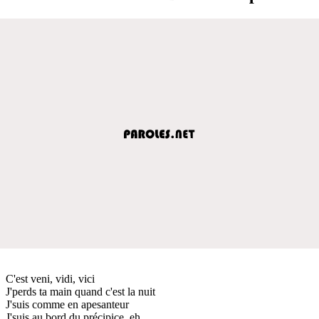
C'est veni, vidi, vici
J'perds ta main quand c'est la nuit
J'suis comme en apesanteur
J'suis au bord du précipice, eh