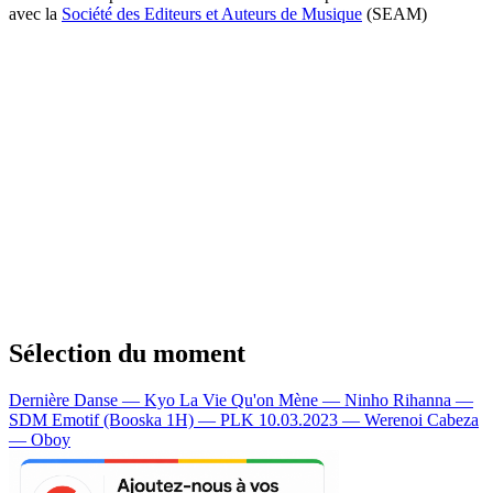
avec la
Société des Editeurs et Auteurs de Musique
(SEAM)
Sélection du moment
Dernière Danse — Kyo
La Vie Qu'on Mène — Ninho
Rihanna —
SDM
Emotif (Booska 1H) — PLK
10.03.2023 — Werenoi
Cabeza
— Oboy