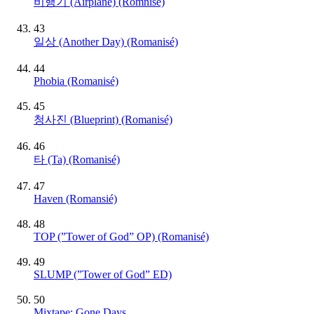
비행기 (Airplane) (Romnisé)
43
일상 (Another Day) (Romanisé)
44
Phobia (Romanisé)
45
청사진 (Blueprint) (Romanisé)
46
타 (Ta) (Romanisé)
47
Haven (Romansié)
48
TOP (”Tower of God” OP) (Romanisé)
49
SLUMP (”Tower of God” ED)
50
Mixtape: Gone Days