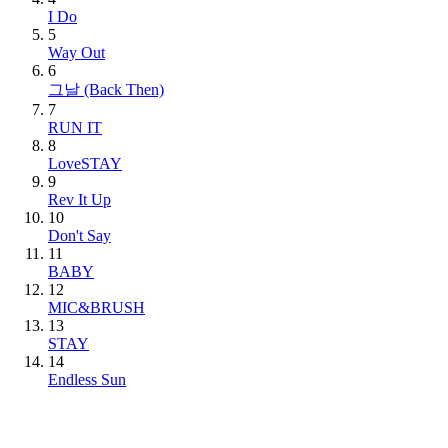
I Do
5
Way Out
6
그날 (Back Then)
7
RUN IT
8
LoveSTAY
9
Rev It Up
10
Don't Say
11
BABY
12
MIC&BRUSH
13
STAY
14
Endless Sun