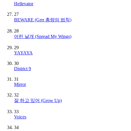
Hellevator
27
BEWARE (Grrr 총량의 법칙)
28
어린 날개 (Spread My Wings)
29
YAYAYA
30
District 9
31
Mirror
32
잘 하고 있어 (Grow Up)
33
Voices
34