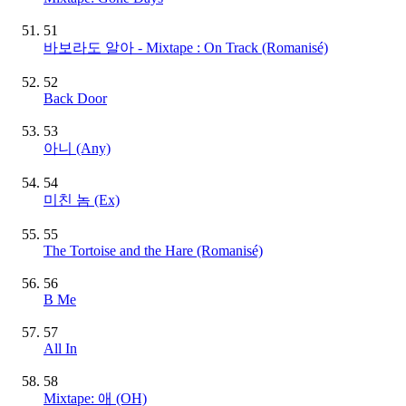
51
바보라도 알아 - Mixtape : On Track (Romanisé)
52
Back Door
53
아니 (Any)
54
미친 놈 (Ex)
55
The Tortoise and the Hare (Romanisé)
56
B Me
57
All In
58
Mixtape: 애 (OH)