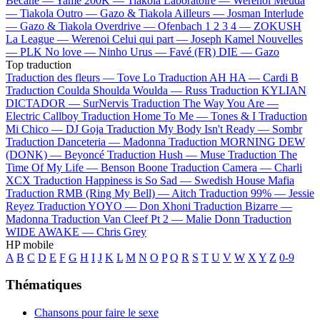
Bécane —
Yamê
200K —
Tiakola
Laboratoire —
Werenoi
Meuda
—
Tiakola
Outro —
Gazo & Tiakola
Ailleurs —
Josman
Interlude
—
Gazo & Tiakola
Overdrive —
Ofenbach
1 2 3 4 —
ZOKUSH
La League —
Werenoi
Celui qui part —
Joseph Kamel
Nouvelles
—
PLK
No love —
Ninho
Urus —
Favé (FR)
DIE —
Gazo
Top traduction
Traduction des fleurs —
Tove Lo
Traduction AH HA —
Cardi B
Traduction Coulda Shoulda Woulda —
Russ
Traduction KYLIAN
DICTADOR —
SurNervis
Traduction The Way You Are —
Electric Callboy
Traduction Home To Me —
Tones & I
Traduction
Mi Chico —
DJ Goja
Traduction My Body Isn't Ready —
Sombr
Traduction Danceteria —
Madonna
Traduction MORNING DEW
(DONK) —
Beyoncé
Traduction Hush —
Muse
Traduction The
Time Of My Life —
Benson Boone
Traduction Camera —
Charli
XCX
Traduction Happiness is So Sad —
Swedish House Mafia
Traduction RMB (Ring My Bell) —
Aitch
Traduction 99% —
Jessie
Reyez
Traduction YOYO —
Don Xhoni
Traduction Bizarre —
Madonna
Traduction Van Cleef Pt 2 —
Malie Donn
Traduction
WIDE AWAKE —
Chris Grey
HP mobile
A
B
C
D
E
F
G
H
I
J
K
L
M
N
O
P
Q
R
S
T
U
V
W
X
Y
Z
0-9
Thématiques
Chansons pour faire le sexe