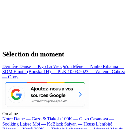
Sélection du moment
Dernière Danse — Kyo
La Vie Qu'on Mène — Ninho
Rihanna —
SDM
Emotif (Booska 1H) — PLK
10.03.2023 — Werenoi
Cabeza
— Oboy
On aime
Notre Dame —
Gazo & Tiakola
100K —
Gazo
Casanova —
Soolking
Laisse Moi —
KeBlack
Saiyan —
Heuss L'enfoiré