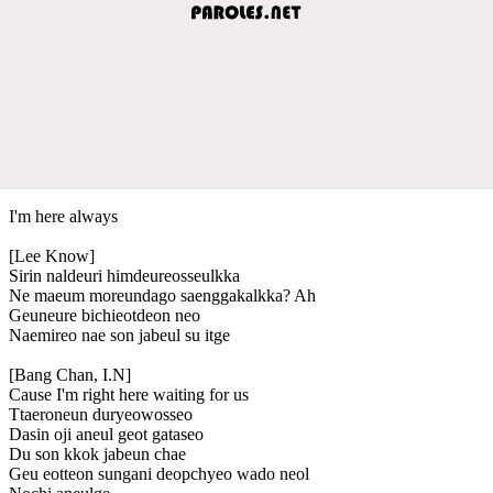
I'm here always
[Lee Know]
Sirin naldeuri himdeureosseulkka
Ne maeum moreundago saenggakalkka? Ah
Geuneure bichieotdeon neo
Naemireo nae son jabeul su itge
[Bang Chan, I.N]
Cause I'm right here waiting for us
Ttaeroneun duryeowosseo
Dasin oji aneul geot gataseo
Du son kkok jabeun chae
Geu eotteon sungani deopchyeo wado neol