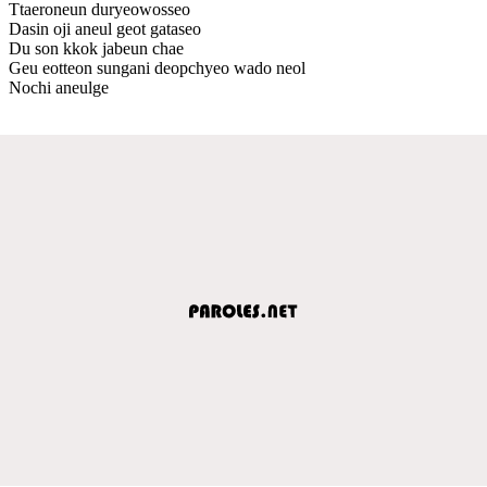
Ttaeroneun duryeowosseo
Dasin oji aneul geot gataseo
Du son kkok jabeun chae
Geu eotteon sungani deopchyeo wado neol
Nochi aneulge