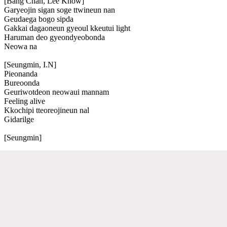
[Bang Chan, Lee Know]
Garyeojin sigan soge ttwineun nan
Geudaega bogo sipda
Gakkai dagaoneun gyeoul kkeutui light
Haruman deo gyeondyeobonda
Neowa na
[Seungmin, I.N]
Pieonanda
Bureoonda
Geuriwotdeon neowaui mannam
Feeling alive
Kkochipi tteoreojineun nal
Gidarilge
[Seungmin]