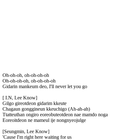
Oh-oh-oh, oh-oh-oh-oh
Oh-oh-oh-oh, oh-oh-oh-oh
Gidarin mankeum deo, I'll never let you go
[ I.N, Lee Know]
Gilgo gireotdeon gidarim kkeute
Chagaun gonggineun kkeuchigo (Ah-ah-ah)
Ttatteuthan ongiro eoreobuteotdeon nae mamdo noga
Eoreoitdeon ne mameul ije nongnyeojulge
[Seungmin, Lee Know]
'Cause I'm right here waiting for us