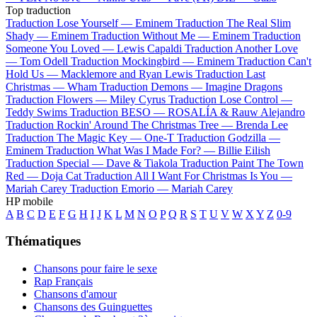
Top traduction
Traduction Lose Yourself —
Eminem
Traduction The Real Slim
Shady —
Eminem
Traduction Without Me —
Eminem
Traduction
Someone You Loved —
Lewis Capaldi
Traduction Another Love
—
Tom Odell
Traduction Mockingbird —
Eminem
Traduction Can't
Hold Us —
Macklemore and Ryan Lewis
Traduction Last
Christmas —
Wham
Traduction Demons —
Imagine Dragons
Traduction Flowers —
Miley Cyrus
Traduction Lose Control —
Teddy Swims
Traduction BESO —
ROSALÍA & Rauw Alejandro
Traduction Rockin' Around The Christmas Tree —
Brenda Lee
Traduction The Magic Key —
One-T
Traduction Godzilla —
Eminem
Traduction What Was I Made For? —
Billie Eilish
Traduction Special —
Dave & Tiakola
Traduction Paint The Town
Red —
Doja Cat
Traduction All I Want For Christmas Is You —
Mariah Carey
Traduction Emorio —
Mariah Carey
HP mobile
A
B
C
D
E
F
G
H
I
J
K
L
M
N
O
P
Q
R
S
T
U
V
W
X
Y
Z
0-9
Thématiques
Chansons pour faire le sexe
Rap Français
Chansons d'amour
Chansons des Guinguettes