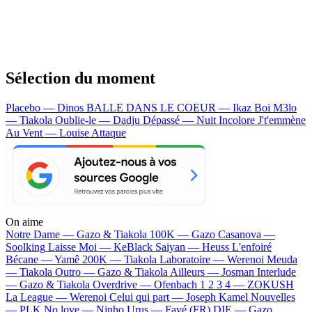
Sélection du moment
Placebo — Dinos
BALLE DANS LE COEUR — Ikaz Boi
M3lo
— Tiakola
Oublie-le — Dadju
Dépassé — Nuit Incolore
J't'emmène
Au Vent — Louise Attaque
On aime
Notre Dame —
Gazo & Tiakola
100K —
Gazo
Casanova —
Soolking
Laisse Moi —
KeBlack
Saiyan —
Heuss L'enfoiré
Bécane —
Yamê
200K —
Tiakola
Laboratoire —
Werenoi
Meuda
—
Tiakola
Outro —
Gazo & Tiakola
Ailleurs —
Josman
Interlude
—
Gazo & Tiakola
Overdrive —
Ofenbach
1 2 3 4 —
ZOKUSH
La League —
Werenoi
Celui qui part —
Joseph Kamel
Nouvelles
—
PLK
No love —
Ninho
Urus —
Favé (FR)
DIE —
Gazo