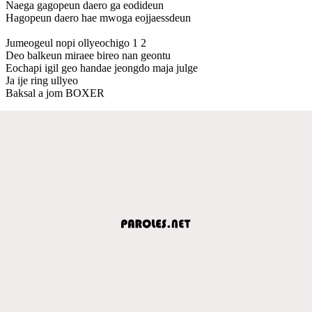
Naega gagopeun daero ga eodideun
Hagopeun daero hae mwoga eojjaessdeun
Jumeogeul nopi ollyeochigo 1 2
Deo balkeun miraee bireo nan geontu
Eochapi igil geo handae jeongdo maja julge
Ja ije ring ullyeo
Baksal a jom BOXER