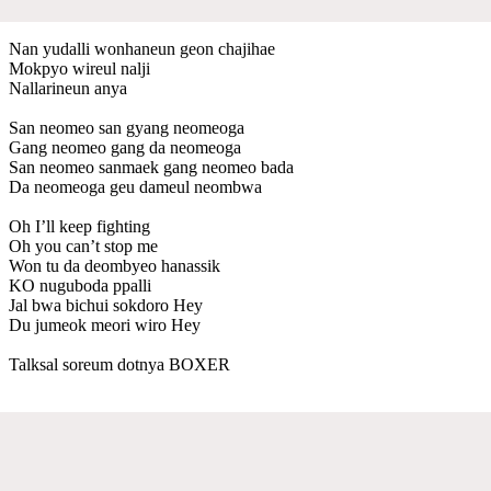
Nan yudalli wonhaneun geon chajihae
Mokpyo wireul nalji
Nallarineun anya
San neomeo san gyang neomeoga
Gang neomeo gang da neomeoga
San neomeo sanmaek gang neomeo bada
Da neomeoga geu dameul neombwa
Oh I’ll keep fighting
Oh you can’t stop me
Won tu da deombyeo hanassik
KO nuguboda ppalli
Jal bwa bichui sokdoro Hey
Du jumeok meori wiro Hey
Talksal soreum dotnya BOXER