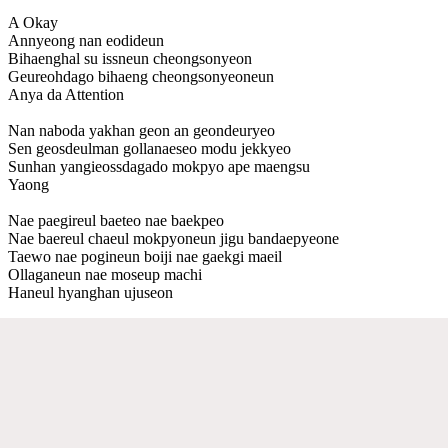
A Okay
Annyeong nan eodideun
Bihaenghal su issneun cheongsonyeon
Geureohdago bihaeng cheongsonyeoneun
Anya da Attention
Nan naboda yakhan geon an geondeuryeo
Sen geosdeulman gollanaeseo modu jekkyeo
Sunhan yangieossdagado mokpyo ape maengsu
Yaong
Nae paegireul baeteo nae baekpeo
Nae baereul chaeul mokpyoneun jigu bandaepyeone
Taewo nae pogineun boiji nae gaekgi maeil
Ollaganeun nae moseup machi
Haneul hyanghan ujuseon