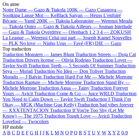
On aime
Notre Dame —
Gazo & Tiakola
100K —
Gazo
Casanova —
Soolking
Laisse Moi —
KeBlack
Saiyan —
Heuss L'enfoiré
Bécane —
Yamê
200K —
Tiakola
Laboratoire —
Werenoi
Meuda
—
Tiakola
Outro —
Gazo & Tiakola
Ailleurs —
Josman
Interlude
—
Gazo & Tiakola
Overdrive —
Ofenbach
1 2 3 4 —
ZOKUSH
La League —
Werenoi
Celui qui part —
Joseph Kamel
Nouvelles
—
PLK
No love —
Ninho
Urus —
Favé (FR)
DIE —
Gazo
Top traduction
Traduction Monsters —
James Blunt
Traduction Streets —
Doja Cat
Traduction Drivers license —
Olivia Rodrigo
Traduction Lover —
Taylor Swift
Traduction Teeth —
5 Seconds Of Summer
Traduction
Seya —
Morad
Traduction No Idea —
Don Toliver
Traduction
Morado —
J Balvin
Traduction Hard For Me —
Michele Morrone
Traduction Rapture —
Michele Morrone
Traduction Stand By —
Michele Morrone
Traduction Agua —
Tainy
Traduction Forever
Yours —
Avicii
Traduction Come & Go —
Juice WRLD
Traduction
You Need to Calm Down —
Taylor Swift
Traduction I Think I’m
Okay —
MGK (Machine Gun Kelly)
Traduction bad vibes forever
—
XXXTENTACION
Traduction If You're Too Shy (Let Me
Know) —
The 1975
Traduction Tough Love —
Avicii
Traduction
Lovefool —
Twocolors
HP mobile
A
B
C
D
E
F
G
H
I
J
K
L
M
N
O
P
Q
R
S
T
U
V
W
X
Y
Z
0-9