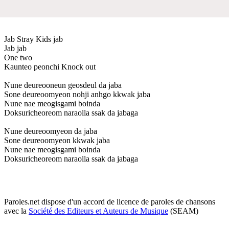
Jab Stray Kids jab
Jab jab
One two
Kaunteo peonchi Knock out
Nune deureooneun geosdeul da jaba
Sone deureoomyeon nohji anhgo kkwak jaba
Nune nae meogisgami boinda
Doksuricheoreom naraolla ssak da jabaga
Nune deureoomyeon da jaba
Sone deureoomyeon kkwak jaba
Nune nae meogisgami boinda
Doksuricheoreom naraolla ssak da jabaga
Paroles.net dispose d'un accord de licence de paroles de chansons
avec la
Société des Editeurs et Auteurs de Musique
(SEAM)