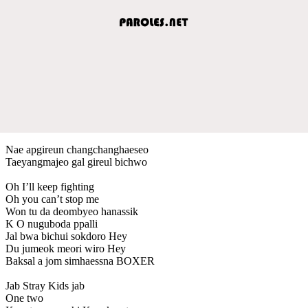
Nae apgireun changchanghaeseo
Taeyangmajeo gal gireul bichwo
Oh I’ll keep fighting
Oh you can’t stop me
Won tu da deombyeo hanassik
K O nuguboda ppalli
Jal bwa bichui sokdoro Hey
Du jumeok meori wiro Hey
Baksal a jom simhaessna BOXER
Jab Stray Kids jab
One two