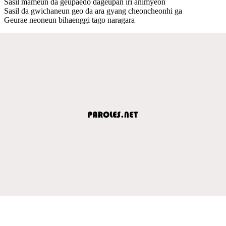
Sasil mameun da geupaedo dageupan iri animyeon
Sasil da gwichaneun geo da ara gyang cheoncheonhi ga
Geurae neoneun bihaenggi tago naragara