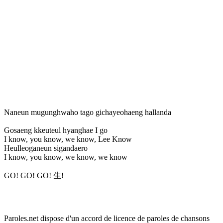
Naneun mugunghwaho tago gichayeohaeng hallanda
Gosaeng kkeuteul hyanghae I go
I know, you know, we know, Lee Know
Heulleoganeun sigandaero
I know, you know, we know, we know
GO! GO! GO! 生!
Paroles.net dispose d'un accord de licence de paroles de chansons