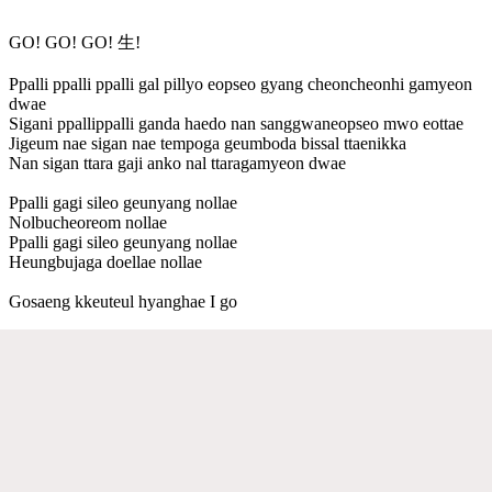
GO! GO! GO! 生!
Ppalli ppalli ppalli gal pillyo eopseo gyang cheoncheonhi gamyeon
dwae
Sigani ppallippalli ganda haedo nan sanggwaneopseo mwo eottae
Jigeum nae sigan nae tempoga geumboda bissal ttaenikka
Nan sigan ttara gaji anko nal ttaragamyeon dwae
Ppalli gagi sileo geunyang nollae
Nolbucheoreom nollae
Ppalli gagi sileo geunyang nollae
Heungbujaga doellae nollae
Gosaeng kkeuteul hyanghae I go