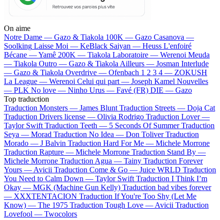
On aime
Notre Dame —
Gazo & Tiakola
100K —
Gazo
Casanova —
Soolking
Laisse Moi —
KeBlack
Saiyan —
Heuss L'enfoiré
Bécane —
Yamê
200K —
Tiakola
Laboratoire —
Werenoi
Meuda
—
Tiakola
Outro —
Gazo & Tiakola
Ailleurs —
Josman
Interlude
—
Gazo & Tiakola
Overdrive —
Ofenbach
1 2 3 4 —
ZOKUSH
La League —
Werenoi
Celui qui part —
Joseph Kamel
Nouvelles
—
PLK
No love —
Ninho
Urus —
Favé (FR)
DIE —
Gazo
Top traduction
Traduction Monsters —
James Blunt
Traduction Streets —
Doja Cat
Traduction Drivers license —
Olivia Rodrigo
Traduction Lover —
Taylor Swift
Traduction Teeth —
5 Seconds Of Summer
Traduction
Seya —
Morad
Traduction No Idea —
Don Toliver
Traduction
Morado —
J Balvin
Traduction Hard For Me —
Michele Morrone
Traduction Rapture —
Michele Morrone
Traduction Stand By —
Michele Morrone
Traduction Agua —
Tainy
Traduction Forever
Yours —
Avicii
Traduction Come & Go —
Juice WRLD
Traduction
You Need to Calm Down —
Taylor Swift
Traduction I Think I’m
Okay —
MGK (Machine Gun Kelly)
Traduction bad vibes forever
—
XXXTENTACION
Traduction If You're Too Shy (Let Me
Know) —
The 1975
Traduction Tough Love —
Avicii
Traduction
Lovefool —
Twocolors