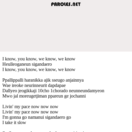
I know, you know, we know, we know
Heulleoganeun sigandaero
I know, you know, we know, we know
Ppallippalli haranikka ajik sseugo anjainnya
Wae ireoke neurinneurit dapdapae
Dallyeo jeogikkaji 10cho 1chorado neunneundamyeon
Mwo jal moreugetjiman ppareun ge jochanni
Livin' my pace now now now
Livin' my pace now now now
I'm gonna go namanui sigandaero go
I take it slow