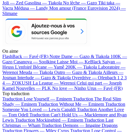
Joli — Zed
Gasolina — Tiakola
No lèche — Gazo
Tiki taka —
Vacra
Médusa — Landy
Mon amour (France Eurovision 2024) —
Slimane
On aime
FlashBack —
Favé (FR)
Notre Dame —
Gazo & Tiakola
100K —
Gazo
Casanova —
Soolking
Laisse Moi —
KeBlack
Saiyan —
Heuss L'enfoiré
Bécane —
Yamê
200K —
Tiakola
Laboratoire —
Werenoi
Meuda —
Tiakola
Outro —
Gazo & Tiakola
Ailleurs —
Josman
Interlude —
Gazo & Tiakola
Overdrive —
Ofenbach
1 2 3
4 —
ZOKUSH
La League —
Werenoi
Celui qui part —
Joseph
Kamel
Nouvelles —
PLK
No love —
Ninho
Urus —
Favé (FR)
Top traduction
Traduction Lose Yourself —
Eminem
Traduction The Real Slim
Shady —
Eminem
Traduction Without Me —
Eminem
Traduction
Someone You Loved —
Lewis Capaldi
Traduction Another Love
—
Tom Odell
Traduction Can't Hold Us —
Macklemore and Ryan
Lewis
Traduction Mockingbird —
Eminem
Traduction Last
Christmas —
Wham
Traduction Demons —
Imagine Dragons
Traduction Flowers —
Miley Cyrus
Traduction Lose Control —