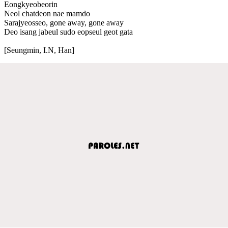
Eongkyeobeorin
Neol chatdeon nae mamdo
Sarajyeosseo, gone away, gone away
Deo isang jabeul sudo eopseul geot gata
[Seungmin, I.N, Han]