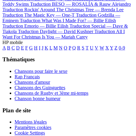
Teddy Swims
Traduction BESO —
ROSALÍA & Rauw Alejandro
Traduction Rockin' Around The Christmas Tree —
Brenda Lee
Traduction The Magic Key —
One-T
Traduction Godzilla —
Eminem
Traduction What Was I Made For? —
Billie Eilish
Traduction Emorio —
Billie Eilish
Traduction Special —
Dave &
Tiakola
Traduction Daylight —
David Kushner
Traduction All I
Want For Christmas Is You —
Mariah Carey
HP mobile
A
B
C
D
E
F
G
H
I
J
K
L
M
N
O
P
Q
R
S
T
U
V
W
X
Y
Z
0-9
Thématiques
Chansons pour faire le sexe
Rap Français
Chansons d'amour
Chansons des Guinguettes
Chansons de Rugby et 3ème mi-temps
Chanson bonne humeur
Plan de site
Mentions légales
Paramètres cookies
Cookie Settings