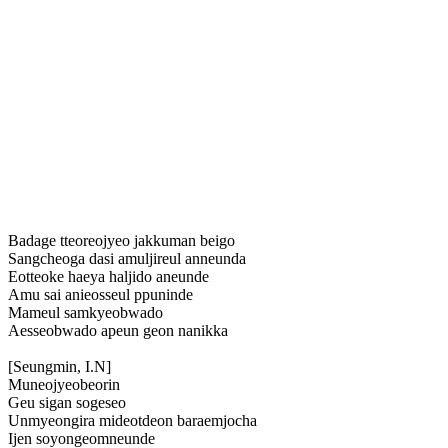
Badage tteoreojyeo jakkuman beigo
Sangcheoga dasi amuljireul anneunda
Eotteoke haeya haljido aneunde
Amu sai anieosseul ppuninde
Mameul samkyeobwado
Aesseobwado apeun geon nanikka
[Seungmin, I.N]
Muneojyeobeorin
Geu sigan sogeseo
Unmyeongira mideotdeon baraemjocha
Ijen soyongeomneunde