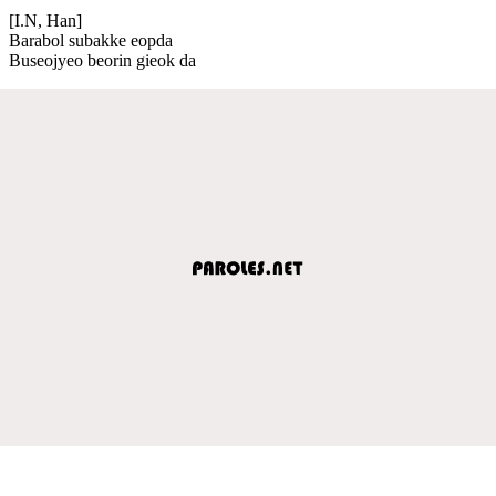
[I.N, Han]
Barabol subakke eopda
Buseojyeo beorin gieok da