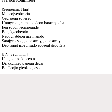
(Version Romanisée)
[Seungmin, Han]
Muneojyeobeorin
Geu sigan sogeseo
Unmyeongira mideotdeon baraemjocha
Ijen soyongeomneunde
Eongkyeobeorin
Neol chatdeon nae mamdo
Sarajyeosseo, gone away, gone away
Deo isang jabeul sudo eopseul geot gata
[I.N, Seungmin]
Han jeomssik tteeo nae
Da kkumieotdaneun deusi
Eojilleojin gieok sogeseo