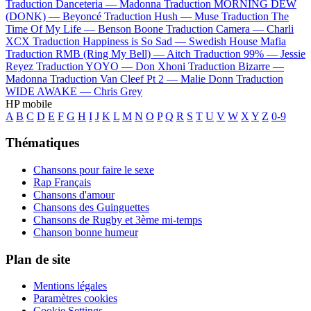
Traduction Danceteria —
Madonna
Traduction MORNING DEW
(DONK) —
Beyoncé
Traduction Hush —
Muse
Traduction The
Time Of My Life —
Benson Boone
Traduction Camera —
Charli
XCX
Traduction Happiness is So Sad —
Swedish House Mafia
Traduction RMB (Ring My Bell) —
Aitch
Traduction 99% —
Jessie
Reyez
Traduction YOYO —
Don Xhoni
Traduction Bizarre —
Madonna
Traduction Van Cleef Pt 2 —
Malie Donn
Traduction
WIDE AWAKE —
Chris Grey
HP mobile
A
B
C
D
E
F
G
H
I
J
K
L
M
N
O
P
Q
R
S
T
U
V
W
X
Y
Z
0-9
Thématiques
Chansons pour faire le sexe
Rap Français
Chansons d'amour
Chansons des Guinguettes
Chansons de Rugby et 3ème mi-temps
Chanson bonne humeur
Plan de site
Mentions légales
Paramètres cookies
Cookie Settings