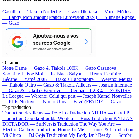
Gasolina — Tiakola
No lèche — Gazo
Tiki taka — Vacra
Médusa
— Landy
Mon amour (France Eurovision 2024) — Slimane
Rappel
— Gazo
On aime
Notre Dame —
Gazo & Tiakola
100K —
Gazo
Casanova —
Soolking
Laisse Moi —
KeBlack
Saiyan —
Heuss L'enfoiré
Bécane —
Yamê
200K —
Tiakola
Laboratoire —
Werenoi
Meuda
—
Tiakola
Outro —
Gazo & Tiakola
Ailleurs —
Josman
Interlude
—
Gazo & Tiakola
Overdrive —
Ofenbach
1 2 3 4 —
ZOKUSH
La League —
Werenoi
Celui qui part —
Joseph Kamel
Nouvelles
—
PLK
No love —
Ninho
Urus —
Favé (FR)
DIE —
Gazo
Top traduction
Traduction des fleurs —
Tove Lo
Traduction AH HA —
Cardi B
Traduction Coulda Shoulda Woulda —
Russ
Traduction KYLIAN
DICTADOR —
SurNervis
Traduction The Way You Are —
Electric Callboy
Traduction Home To Me —
Tones & I
Traduction
Mi Chico —
DJ Goja
Traduction My Body Isn't Ready —
Sombr