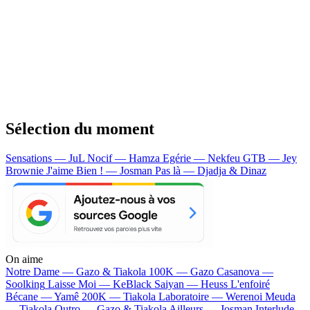
Sélection du moment
Sensations — JuL
Nocif — Hamza
Egérie — Nekfeu
GTB — Jey
Brownie
J'aime Bien ! — Josman
Pas là — Djadja & Dinaz
On aime
Notre Dame —
Gazo & Tiakola
100K —
Gazo
Casanova —
Soolking
Laisse Moi —
KeBlack
Saiyan —
Heuss L'enfoiré
Bécane —
Yamê
200K —
Tiakola
Laboratoire —
Werenoi
Meuda
—
Tiakola
Outro —
Gazo & Tiakola
Ailleurs —
Josman
Interlude