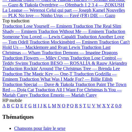
—
Gazo & Tiakola
Overdrive —
Ofenbach
1 2 3 4 —
ZOKUSH
La League —
Werenoi
Celui qui part —
Joseph Kamel
Nouvelles
—
PLK
No love —
Ninho
Urus —
Favé (FR)
DIE —
Gazo
Top traduction
Traduction Lose Yourself —
Eminem
Traduction The Real Slim
Shady —
Eminem
Traduction Without Me —
Eminem
Traduction
Someone You Loved —
Lewis Capaldi
Traduction Another Love
—
Tom Odell
Traduction Mockingbird —
Eminem
Traduction Can't
Hold Us —
Macklemore and Ryan Lewis
Traduction Last
Christmas —
Wham
Traduction Demons —
Imagine Dragons
Traduction Flowers —
Miley Cyrus
Traduction Lose Control —
Teddy Swims
Traduction BESO —
ROSALÍA & Rauw Alejandro
Traduction Rockin' Around The Christmas Tree —
Brenda Lee
Traduction The Magic Key —
One-T
Traduction Godzilla —
Eminem
Traduction What Was I Made For? —
Billie Eilish
Traduction Special —
Dave & Tiakola
Traduction Paint The Town
Red —
Doja Cat
Traduction All I Want For Christmas Is You —
Mariah Carey
Traduction Emorio —
Mariah Carey
HP mobile
A
B
C
D
E
F
G
H
I
J
K
L
M
N
O
P
Q
R
S
T
U
V
W
X
Y
Z
0-9
Thématiques
Chansons pour faire le sexe