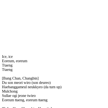
Ice, ice
Eoreum, eoreum
Ttaeng
Ttaeng
[Bang Chan, Changbin]
Du son meori wiro (son deureo)
Haebanggameul neukkyeo (da turn up)
Mulchong
Sullae ogi jeone twieo
Eoreum ttaeng, eoreum ttaeng