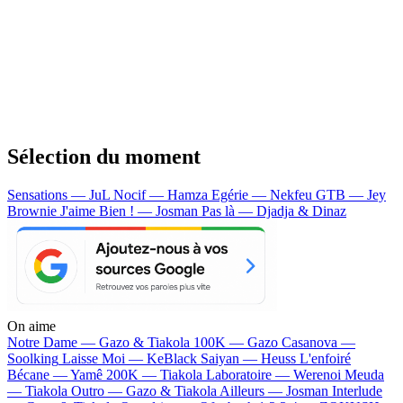
Sélection du moment
Sensations — JuL
Nocif — Hamza
Egérie — Nekfeu
GTB — Jey
Brownie
J'aime Bien ! — Josman
Pas là — Djadja & Dinaz
On aime
Notre Dame —
Gazo & Tiakola
100K —
Gazo
Casanova —
Soolking
Laisse Moi —
KeBlack
Saiyan —
Heuss L'enfoiré
Bécane —
Yamê
200K —
Tiakola
Laboratoire —
Werenoi
Meuda
—
Tiakola
Outro —
Gazo & Tiakola
Ailleurs —
Josman
Interlude