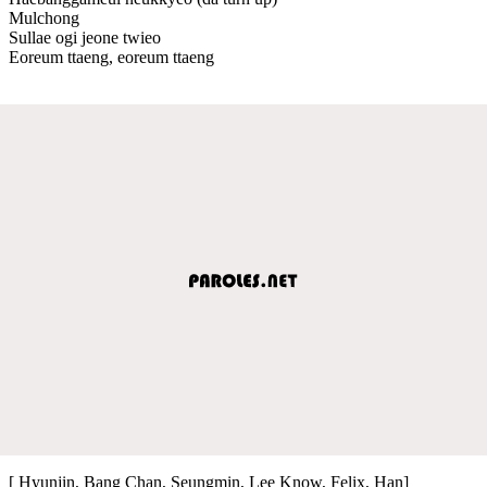
Mulchong
Sullae ogi jeone twieo
Eoreum ttaeng, eoreum ttaeng
[ Hyunjin, Bang Chan, Seungmin, Lee Know, Felix, Han]