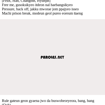
[Felix, Han, Changbin, Hyunjin]
Free me, gusoksikyeo itdeon nal haebangsikyeo
Pressure, back off, jakku mworae jom ppajyeo isseo
Machi prison break, modeun geol pureo eoreum ttaeng
Rule gateun geon gyaena jwo da buswobeoryeora, bang, bang
(Ooh)