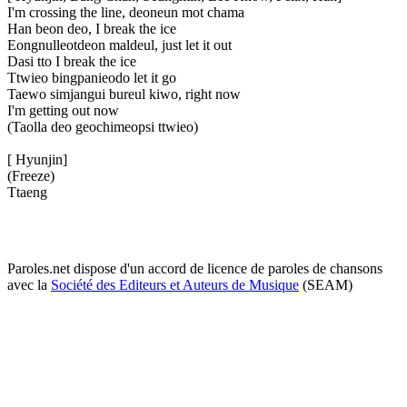
I'm crossing the line, deoneun mot chama
Han beon deo, I break the ice
Eongnulleotdeon maldeul, just let it out
Dasi tto I break the ice
Ttwieo bingpanieodo let it go
Taewo simjangui bureul kiwo, right now
I'm getting out now
(Taolla deo geochimeopsi ttwieo)
[ Hyunjin]
(Freeze)
Ttaeng
Paroles.net dispose d'un accord de licence de paroles de chansons
avec la
Société des Editeurs et Auteurs de Musique
(SEAM)