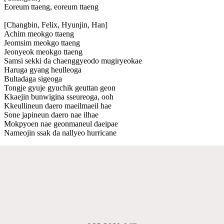
Eoreum ttaeng, eoreum ttaeng
[Changbin, Felix, Hyunjin, Han]
Achim meokgo ttaeng
Jeomsim meokgo ttaeng
Jeonyeok meokgo ttaeng
Samsi sekki da chaenggyeodo mugiryeokae
Haruga gyang heulleoga
Bultadaga sigeoga
Tongje gyuje gyuchik geuttan geon
Kkaejin bunwigina sseureoga, ooh
Kkeullineun daero maeilmaeil hae
Sone japineun daero nae ilhae
Mokpyoen nae geonmaneul daeipae
Nameojin ssak da nallyeo hurricane