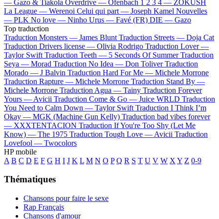
—
Gazo & Tiakola
Overdrive —
Ofenbach
1 2 3 4 —
ZOKUSH
La League —
Werenoi
Celui qui part —
Joseph Kamel
Nouvelles
—
PLK
No love —
Ninho
Urus —
Favé (FR)
DIE —
Gazo
Top traduction
Traduction Monsters —
James Blunt
Traduction Streets —
Doja Cat
Traduction Drivers license —
Olivia Rodrigo
Traduction Lover —
Taylor Swift
Traduction Teeth —
5 Seconds Of Summer
Traduction
Seya —
Morad
Traduction No Idea —
Don Toliver
Traduction
Morado —
J Balvin
Traduction Hard For Me —
Michele Morrone
Traduction Rapture —
Michele Morrone
Traduction Stand By —
Michele Morrone
Traduction Agua —
Tainy
Traduction Forever
Yours —
Avicii
Traduction Come & Go —
Juice WRLD
Traduction
You Need to Calm Down —
Taylor Swift
Traduction I Think I’m
Okay —
MGK (Machine Gun Kelly)
Traduction bad vibes forever
—
XXXTENTACION
Traduction If You're Too Shy (Let Me
Know) —
The 1975
Traduction Tough Love —
Avicii
Traduction
Lovefool —
Twocolors
HP mobile
A
B
C
D
E
F
G
H
I
J
K
L
M
N
O
P
Q
R
S
T
U
V
W
X
Y
Z
0-9
Thématiques
Chansons pour faire le sexe
Rap Français
Chansons d'amour