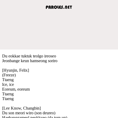
Du eokkae tuktuk teolgo ireoseo
Jeonbange keun hamseong soriro
[Hyunjin, Felix]
(Freeze)
Ttaeng
Ice, ice
Eoreum, eoreum
Ttaeng
Ttaeng
[Lee Know, Changbin]
Du son meori wiro (son deureo)
Haebanggameul neukkyeo (da turn up)