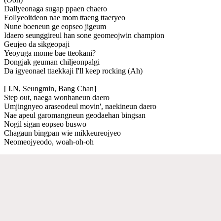
Dallyeonaga sugap ppaen chaero
Eollyeoitdeon nae mom ttaeng ttaeryeo
Nune boeneun ge eopseo jigeum
Idaero seunggireul han sone geomeojwin champion
Geujeo da sikgeopaji
Yeoyuga mome bae tteokani?
Dongjak geuman chiljeonpalgi
Da igyeonael ttaekkaji I'll keep rocking (Ah)
[ I.N, Seungmin, Bang Chan]
Step out, naega wonhaneun daero
Umjingnyeo araseodeul movin', naekineun daero
Nae apeul garomangneun geodaehan bingsan
Nogil sigan eopseo buswo
Chagaun bingpan wie mikkeureojyeo
Neomeojyeodo, woah-oh-oh