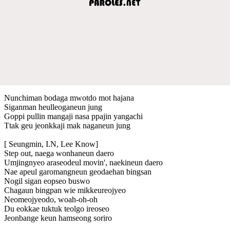
Nunchiman bodaga mwotdo mot hajana
Siganman heulleoganeun jung
Goppi pullin mangaji nasa ppajin yangachi
Ttak geu jeonkkaji mak naganeun jung
[ Seungmin, I.N, Lee Know]
Step out, naega wonhaneun daero
Umjingnyeo araseodeul movin', naekineun daero
Nae apeul garomangneun geodaehan bingsan
Nogil sigan eopseo buswo
Chagaun bingpan wie mikkeureojyeo
Neomeojyeodo, woah-oh-oh
Du eokkae tuktuk teolgo ireoseo
Jeonbange keun hamseong soriro