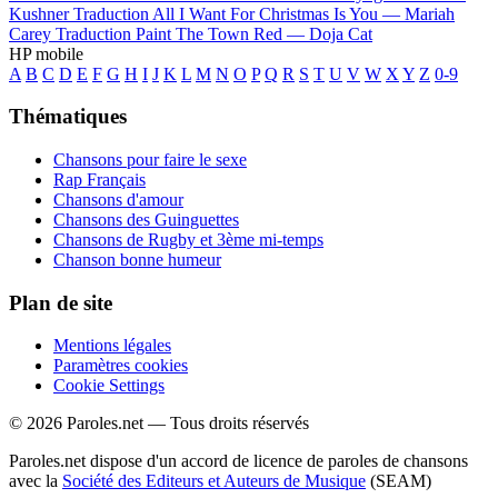
Kushner
Traduction All I Want For Christmas Is You —
Mariah
Carey
Traduction Paint The Town Red —
Doja Cat
HP mobile
A
B
C
D
E
F
G
H
I
J
K
L
M
N
O
P
Q
R
S
T
U
V
W
X
Y
Z
0-9
Thématiques
Chansons pour faire le sexe
Rap Français
Chansons d'amour
Chansons des Guinguettes
Chansons de Rugby et 3ème mi-temps
Chanson bonne humeur
Plan de site
Mentions légales
Paramètres cookies
Cookie Settings
© 2026 Paroles.net — Tous droits réservés
Paroles.net dispose d'un accord de licence de paroles de chansons
avec la
Société des Editeurs et Auteurs de Musique
(SEAM)