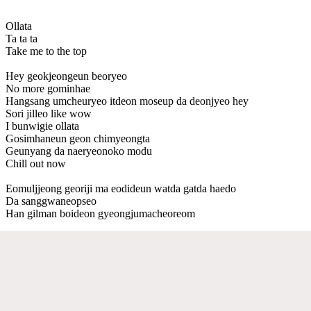
Ollata
Ta ta ta
Take me to the top
Hey geokjeongeun beoryeo
No more gominhae
Hangsang umcheuryeo itdeon moseup da deonjyeo hey
Sori jilleo like wow
I bunwigie ollata
Gosimhaneun geon chimyeongta
Geunyang da naeryeonoko modu
Chill out now
Eomuljjeong georiji ma eodideun watda gatda haedo
Da sanggwaneopseo
Han gilman boideon gyeongjumacheoreom