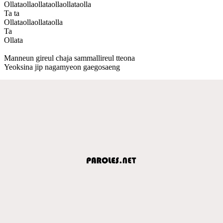
Ollataollaollataollaollataolla
Ta ta
Ollataollaollataolla
Ta
Ollata
Manneun gireul chaja sammallireul tteona
Yeoksina jip nagamyeon gaegosaeng