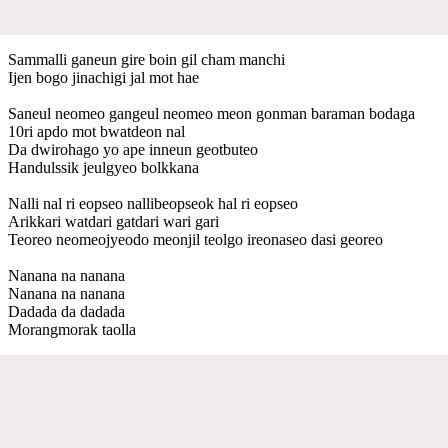
Sammalli ganeun gire boin gil cham manchi
Ijen bogo jinachigi jal mot hae
Saneul neomeo gangeul neomeo meon gonman baraman bodaga
10ri apdo mot bwatdeon nal
Da dwirohago yo ape inneun geotbuteo
Handulssik jeulgyeo bolkkana
Nalli nal ri eopseo nallibeopseok hal ri eopseo
Arikkari watdari gatdari wari gari
Teoreo neomeojyeodo meonjil teolgo ireonaseo dasi georeo
Nanana na nanana
Nanana na nanana
Dadada da dadada
Morangmorak taolla