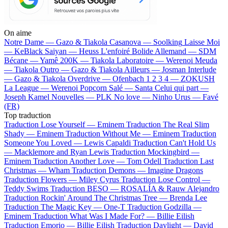
On aime
Notre Dame —
Gazo & Tiakola
Casanova —
Soolking
Laisse Moi
—
KeBlack
Saiyan —
Heuss L'enfoiré
Bolide Allemand —
SDM
Bécane —
Yamê
200K —
Tiakola
Laboratoire —
Werenoi
Meuda
—
Tiakola
Outro —
Gazo & Tiakola
Ailleurs —
Josman
Interlude
—
Gazo & Tiakola
Overdrive —
Ofenbach
1 2 3 4 —
ZOKUSH
La League —
Werenoi
Popcorn Salé —
Santa
Celui qui part —
Joseph Kamel
Nouvelles —
PLK
No love —
Ninho
Urus —
Favé
(FR)
Top traduction
Traduction Lose Yourself —
Eminem
Traduction The Real Slim
Shady —
Eminem
Traduction Without Me —
Eminem
Traduction
Someone You Loved —
Lewis Capaldi
Traduction Can't Hold Us
—
Macklemore and Ryan Lewis
Traduction Mockingbird —
Eminem
Traduction Another Love —
Tom Odell
Traduction Last
Christmas —
Wham
Traduction Demons —
Imagine Dragons
Traduction Flowers —
Miley Cyrus
Traduction Lose Control —
Teddy Swims
Traduction BESO —
ROSALÍA & Rauw Alejandro
Traduction Rockin' Around The Christmas Tree —
Brenda Lee
Traduction The Magic Key —
One-T
Traduction Godzilla —
Eminem
Traduction What Was I Made For? —
Billie Eilish
Traduction Emorio —
Billie Eilish
Traduction Daylight —
David