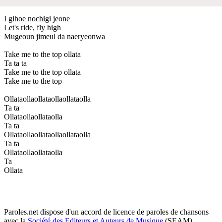
I gihoe nochigi jeone
Let's ride, fly high
Mugeoun jimeul da naeryeonwa
Take me to the top ollata
Ta ta ta
Take me to the top ollata
Take me to the top
Ollataollaollataollaollataolla
Ta ta
Ollataollaollataolla
Ta ta
Ollataollaollataollaollataolla
Ta ta
Ollataollaollataolla
Ta
Ollata
Paroles.net dispose d'un accord de licence de paroles de chansons
avec la
Société des Editeurs et Auteurs de Musique
(SEAM)