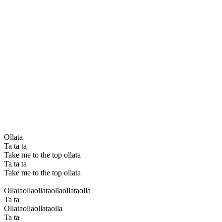
Ollata
Ta ta ta
Take me to the top ollata
Ta ta ta
Take me to the top ollata
Ollataollaollataollaollataolla
Ta ta
Ollataollaollataolla
Ta ta