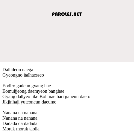
Dallideon naega
Gyeongno italhaesseo
Eodiro gadeun gyang hae
Eomuljjeong daemyeon banghae
Gyang dallyeo like Bolt nae bari ganeun daero
Jikjinhaji yuteoneun daeume
Nanana na nanana
Nanana na nanana
Dadada da dadada
Morak morak taolla