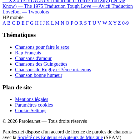
—
XXXTENTACION
Traduction If You're Too Shy (Let Me
Know) —
The 1975
Traduction Tough Love —
Avicii
Traduction
Lovefool —
Twocolors
HP mobile
A
B
C
D
E
F
G
H
I
J
K
L
M
N
O
P
Q
R
S
T
U
V
W
X
Y
Z
0-9
Thématiques
Chansons pour faire le sexe
Rap Français
Chansons d'amour
Chansons des Guinguettes
Chansons de Rugby et 3ème mi-temps
Chanson bonne humeur
Plan de site
Mentions légales
Paramètres cookies
Cookie Settings
© 2026 Paroles.net — Tous droits réservés
Paroles.net dispose d'un accord de licence de paroles de chansons
avec la
Société des Editeurs et Auteurs de Musique
(SEAM)