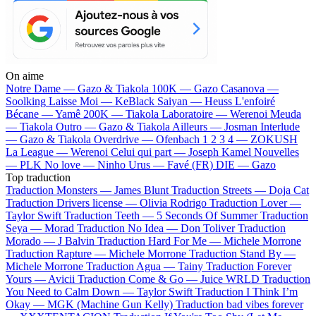
On aime
Notre Dame —
Gazo & Tiakola
100K —
Gazo
Casanova —
Soolking
Laisse Moi —
KeBlack
Saiyan —
Heuss L'enfoiré
Bécane —
Yamê
200K —
Tiakola
Laboratoire —
Werenoi
Meuda
—
Tiakola
Outro —
Gazo & Tiakola
Ailleurs —
Josman
Interlude
—
Gazo & Tiakola
Overdrive —
Ofenbach
1 2 3 4 —
ZOKUSH
La League —
Werenoi
Celui qui part —
Joseph Kamel
Nouvelles
—
PLK
No love —
Ninho
Urus —
Favé (FR)
DIE —
Gazo
Top traduction
Traduction Monsters —
James Blunt
Traduction Streets —
Doja Cat
Traduction Drivers license —
Olivia Rodrigo
Traduction Lover —
Taylor Swift
Traduction Teeth —
5 Seconds Of Summer
Traduction
Seya —
Morad
Traduction No Idea —
Don Toliver
Traduction
Morado —
J Balvin
Traduction Hard For Me —
Michele Morrone
Traduction Rapture —
Michele Morrone
Traduction Stand By —
Michele Morrone
Traduction Agua —
Tainy
Traduction Forever
Yours —
Avicii
Traduction Come & Go —
Juice WRLD
Traduction
You Need to Calm Down —
Taylor Swift
Traduction I Think I’m
Okay —
MGK (Machine Gun Kelly)
Traduction bad vibes forever